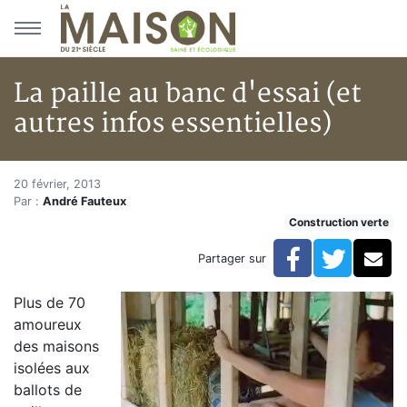
Aller au menu principal
Aller au contenu principal
La paille au banc d'essai (et
autres infos essentielles)
La paille au banc d'essai (et au
Accueil
20 février, 2013
Par :
André Fauteux
Articles
Construction verte
Construction verte
Enveloppe du bâtiment
Facebook
Twitte
Co
Partager sur
La paille au banc d'essai (et autres infos essentielles)
Plus de 70
amoureux
des maisons
isolées aux
ballots de