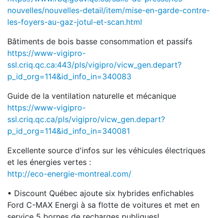
nouvelles/nouvelles-detail/item/mise-en-garde-contre-
les-foyers-au-gaz-jotul-et-scan.html
Bâtiments de bois basse consommation et passifs
https://www-vigipro-
ssl.criq.qc.ca:443/pls/vigipro/vicw_gen.depart?
p_id_org=114&id_info_in=340083
Guide de la ventilation naturelle et mécanique
https://www-vigipro-
ssl.criq.qc.ca/pls/vigipro/vicw_gen.depart?
p_id_org=114&id_info_in=340081
Excellente source d'infos sur les véhicules électriques
et les énergies vertes :
http://eco-energie-montreal.com/
• Discount Québec ajoute six hybrides enfichables
Ford C-MAX Energi à sa flotte de voitures et met en
service 5 bornes de recharges publiques!