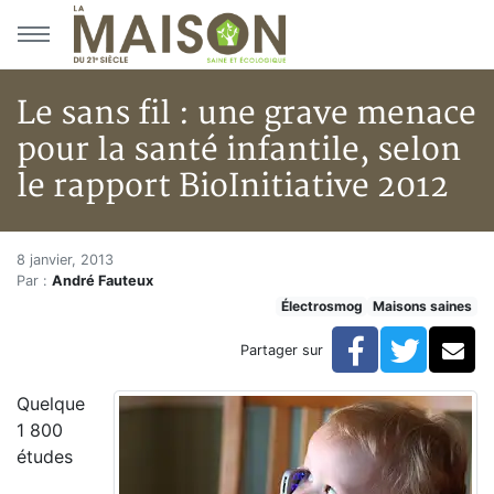
Aller au menu principal
Aller au contenu principal
Le sans fil : une grave menace
pour la santé infantile, selon
le rapport BioInitiative 2012
Le sans fil : une grave menace p
Accueil
8 janvier, 2013
Par :
André Fauteux
Articles
Électrosmog
Maisons saines
Maisons saines
Hypersensibilités environnementales
Facebook
Twitte
Co
Partager sur
Le sans fil : une grave menace pour la santé infantile, 
Quelque
1 800
études