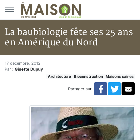
Aller au menu principal
Aller au contenu principal
La baubiologie fête ses 25 ans
en Amérique du Nord
La baubiologie fête ses 25 ans
Accueil
17 décembre, 2012
Par :
Ginette Dupuy
Articles
Architecture
Bioconstruction
Maisons saines
Maisons saines
Hypersensibilités environnementales
Facebook
Twitte
Co
Partager sur
La baubiologie fête ses 25 ans en Amérique du Nord