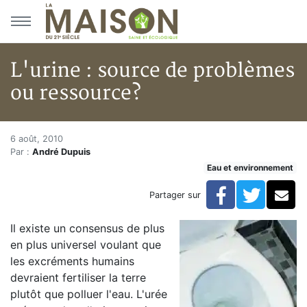
Aller au menu principal
Aller au contenu principal
L'urine : source de problèmes
ou ressource?
L'urine : source de problèmes 
Accueil
6 août, 2010
Par :
André Dupuis
Articles
Eau et environnement
Eau et environnement
Eau et environnement
Facebook
Twitte
Co
Partager sur
L'urine : source de problèmes ou ressource?
Il existe un consensus de plus
en plus universel voulant que
les excréments humains
devraient fertiliser la terre
plutôt que polluer l'eau. L'urée