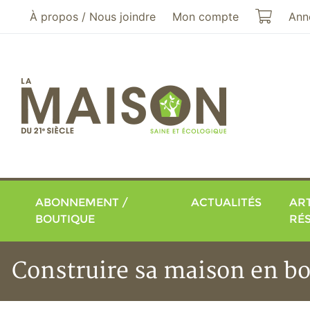
Aller au menu principal
Aller au contenu principal
Mon pa
À propos / Nous joindre
Mon compte
Ann
ABONNEMENT /
ACTUALITÉS
ART
BOUTIQUE
RÉ
Construire sa maison en bo