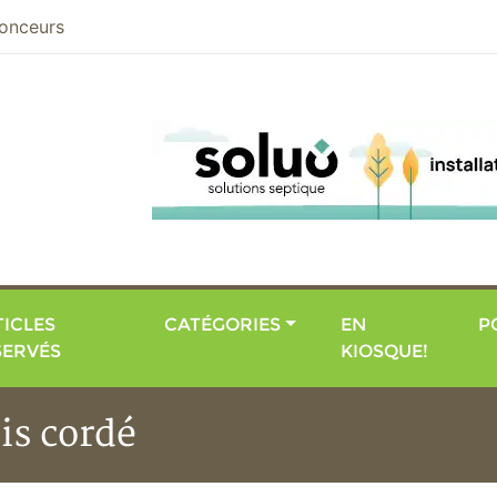
nier
onceurs
ICLES
CATÉGORIES
EN
P
SERVÉS
KIOSQUE!
is cordé