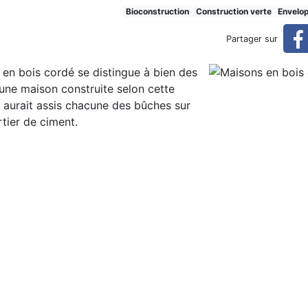
is cordé
Bioconstruction
Construction verte
Envelo
Partager sur
 en bois cordé se distingue à bien des
une maison construite selon cette
 aurait assis chacune des bûches sur
tier de ciment.