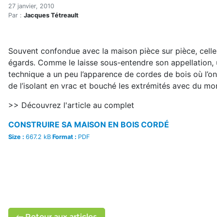
Construire sa maison en bo
Accueil
27 janvier, 2010
Par :
Jacques Tétreault
Articles
Construction verte
Enveloppe du bâtiment
Souvent confondue avec la maison pièce sur pièce, celle
Construire sa maison en bois cordé
égards. Comme le laisse sous-entendre son appellation, 
technique a un peu l’apparence de cordes de bois où l’on
de l’isolant en vrac et bouché les extrémités avec du mor
>> Découvrez l'article au complet
CONSTRUIRE SA MAISON EN BOIS CORDÉ
Size :
667.2 kB
Format :
PDF
Retour aux articles