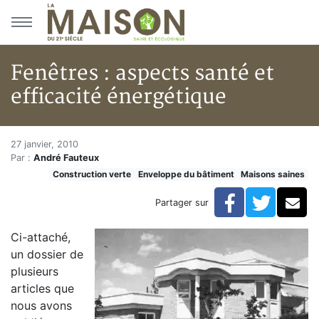
Aller au menu principal
Aller au contenu principal
Fenêtres : aspects santé et
efficacité énergétique
Fenêtres : aspects santé et eff
Accueil
27 janvier, 2010
Par :
André Fauteux
Articles
Construction verte
Enveloppe du bâtiment
Maisons saines
Maisons saines
Hypersensibilités environnementales
Facebook
Twitte
Co
Partager sur
Fenêtres : aspects santé et efficacité énergétique
Ci-attaché,
un dossier de
plusieurs
articles que
nous avons