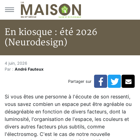
Aller au menu principal
Aller au contenu principal
En kiosque : été 2026
(Neurodesign)
En kiosque : été 2026 (Neurode
Accueil
4 juin, 2026
Par :
André Fauteux
Articles
Actualités
Facebook
Twitte
Co
Partager sur
En kiosque : été 2026 (Neurodesign)
Si vous êtes une personne à l'écoute de son ressenti,
vous savez combien un espace peut être agréable ou
désagréable en fonction de divers facteurs, dont la
luminosité, l'organisation de l'espace, les couleurs et
divers autres facteurs plus subtils, comme
l'électrosmog. C'est le cas de notre nouvelle