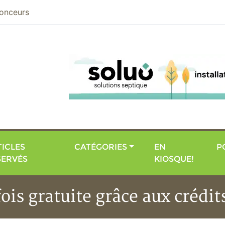
nier
onceurs
ICLES
CATÉGORIES
EN
P
SERVÉS
KIOSQUE!
is gratuite grâce aux crédit