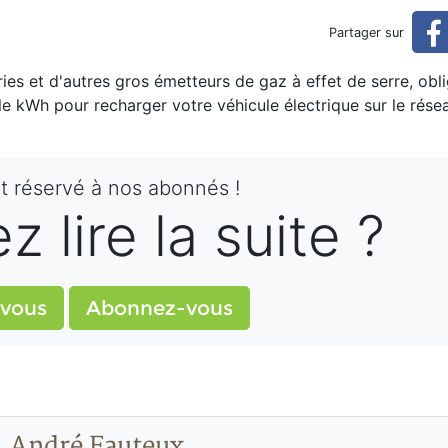
is gratuite grâce aux crédit
Partager sur
ries et d'autres gros émetteurs de gaz à effet de serre, obl
édits de carbone
le kWh pour recharger votre véhicule électrique sur le rése
st réservé à nos abonnés !
 lire la suite ?
vous
Abonnez-vous
André Fauteux