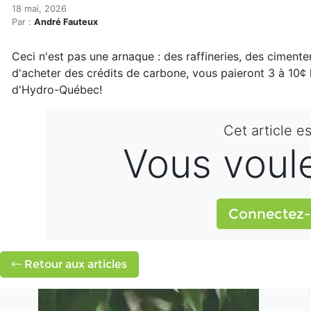
Une borne de recharge parfo
Accueil
18 mai, 2026
Par :
André Fauteux
Articles
Actualités
Ceci n'est pas une arnaque : des raffineries, des cimente
Une borne de recharge parfois gratuite grâce aux cr
d'acheter des crédits de carbone, vous paieront 3 à 10¢ 
d'Hydro-Québec!
Cet article e
Vous voulez
Connectez-
Retour aux articles