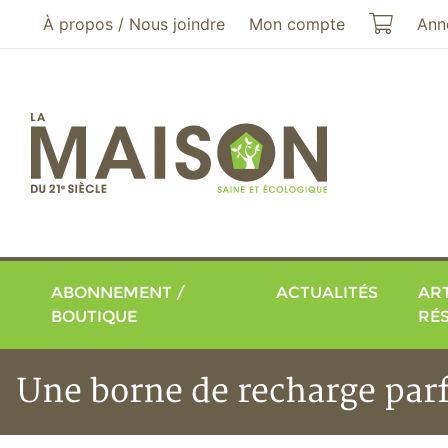
Aller au menu principal
Aller au contenu principal
Mon pa
À propos / Nous joindre
Mon compte
Ann
ABONNEMENT /
ACTUALITÉS
ART
BOUTIQUE
RÉ
Une borne de recharge parfo