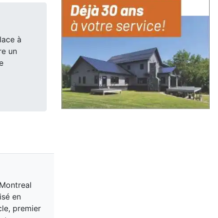
lace à
re un
e
 Montreal
isé en
cle, premier