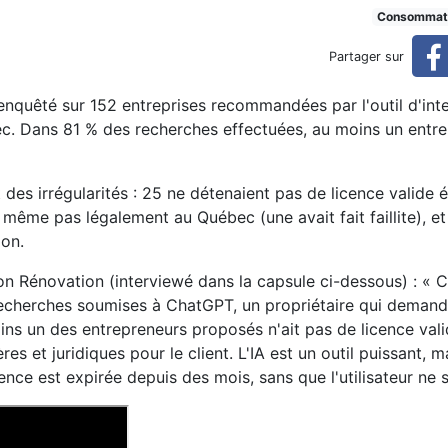
férés par CHatGPT est en déf
Consommat
Partager sur
défaut
nquêté sur 152 entreprises recommandées par l'outil d'inte
ébec. Dans 81 % des recherches effectuées, au moins un entr
 des irrégularités : 25 ne détenaient pas de licence valide 
même pas légalement au Québec (une avait fait faillite), et
ion.
n Rénovation (interviewé dans la capsule ci-dessous) : « C
echerches soumises à ChatGPT, un propriétaire qui demande
ns un des entrepreneurs proposés n'ait pas de licence valid
es et juridiques pour le client. L'IA est un outil puissant, 
ence est expirée depuis des mois, sans que l'utilisateur ne 