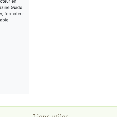
acteur en
gazine Guide
er, formateur
able.