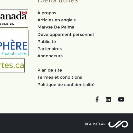
Liens utiles
À propos
Articles en anglais
Maryse De Palma
Développement personnel
Publicité
Partenaires
Annonceurs
Plan de site
Termes et conditions
Politique de confidentialité
Facebook
LinkedIn
You
RÉALISÉ PAR