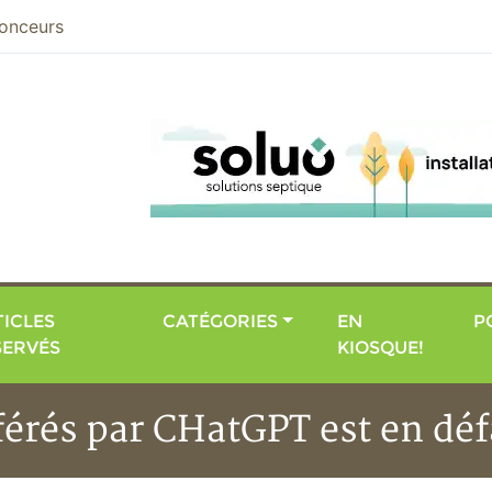
nier
onceurs
ICLES
CATÉGORIES
EN
P
SERVÉS
KIOSQUE!
férés par CHatGPT est en déf