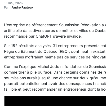
Une rénovateur sur cinq ré
Accueil
13 mai, 2026
Par :
André Fauteux
Articles
Actualités
Une rénovateur sur cinq référés par CHatGPT est en 
L'entreprise de référencement Soumission Rénovation a e
artificielle dans divers corps de métier et villes du Qu
recommandé par ChatGPT s'avère invalide.
Sur 152 résultats analysés, 31 entrepreneurs présentaient
Régie du Bâtiment du Québec (RBQ), dont neuf n'existait 
entreprises n'offraient même pas de services de rénovat
Comme l'explique Michel Jodoin, fondateur de Soumissio
comme tirer à pile ou face. Dans certains domaines de r
soumissions aurait jusqu’à une chance sur deux qu'au moi
pourrait potentiellement avoir des conséquences financièr
faillible et peut recommander un entrepreneur dont la lic