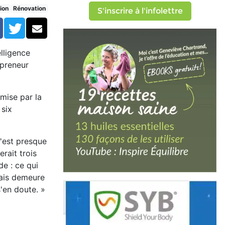
aut
ion
Rénovation
S'inscrire à l'infolettre
Facebook
Twitter
Courriel
lligence
epreneur
émise par la
 six
'est presque
rait trois
e : ce qui
mais demeure
s'en doute. »