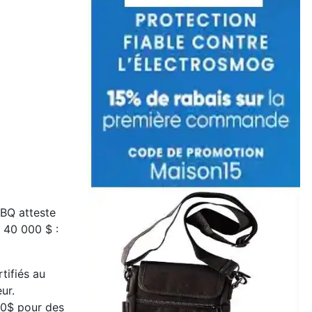
RBQ atteste
 40 000 $ :
tifiés au
ur.
00$ pour des