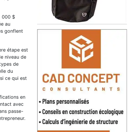
0 000 $
ée au
s gonflent
ère étape est
le niveau de
 types de
elle du
si ce qui est
ications en
ontact avec
sans passe-
ntrepreneur.