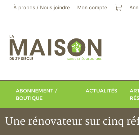
Aller au menu principal
Aller au contenu principal
Mon pa
À propos / Nous joindre
Mon compte
Ann
ABONNEMENT /
ACTUALITÉS
ART
BOUTIQUE
RÉ
Une rénovateur sur cinq ré