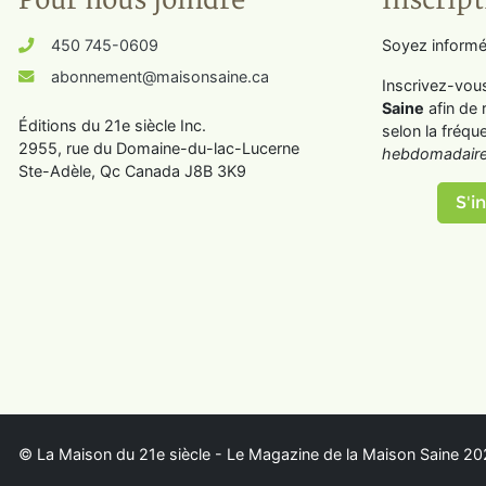
Pour nous joindre
Inscript
450 745-0609
Soyez informé
abonnement@maisonsaine.ca
Inscrivez-vou
Saine
afin de 
Éditions du 21e siècle Inc.
selon la fréqu
2955, rue du Domaine-du-lac-Lucerne
hebdomadaire
Ste-Adèle, Qc Canada J8B 3K9
S'in
© La Maison du 21e siècle - Le Magazine de la Maison Saine 202