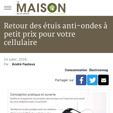
Aller au menu principal
Aller au contenu principal
Retour des étuis anti-ondes à
petit prix pour votre
cellulaire
Retour des étuis anti-ondes à p
Accueil
24 juillet, 2026
Par :
André Fauteux
Articles
Consommation
Électrosmog
Actualités
Retour des étuis anti-ondes à petit prix pour votre cel
Facebook
Twitte
Co
Partager sur