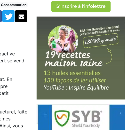
Consommation
S'inscrire à l'infolettre
Facebook
Twitter
Courriel
oactive
ert se vend
at. En
opre
petit
turel, faite
lèmes
Ainsi, vous