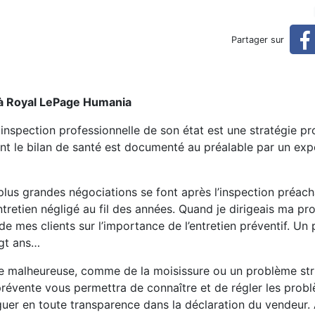
e les mauvaises surprises
Partager sur
e à Royal LePage Humania
spection professionnelle de son état est une stratégie pr
ont le bilan de santé est documenté au préalable par un exp
plus grandes négociations se font après l’inspection préach
tretien négligé au fil des années. Quand je dirigeais ma pr
 de mes clients sur l’importance de l’entretien préventif. Un 
ngt ans…
e malheureuse, comme de la moisissure ou un problème struc
prévente vous permettra de connaître et de régler les prob
guer en toute transparence dans la déclaration du vendeur. 