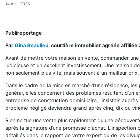
L’inspection prévente évit
Accueil
14 mai, 2026
Articles
Consommation
L’inspection prévente évite les mauvaises surprises
Publireportage
Par
Gina Beaulieu
, courtière immobilier agréée affilié
Avant de mettre votre maison en vente, commander une in
judicieuse et un excellent investissement. Une maison d
non seulement plus vite, mais souvent à un meilleur prix.
Dans le cadre de la mise en marché d’une résidence, les 
général, elles concernent des problèmes résultant d’un en
entreprise de construction domiciliaire, j’insistais auprès
problème négligé deviendra grand après cinq, dix ou vi
Rien ne tue une vente plus rapidement qu'une découvert
après la signature d’une promesse d'achat. L'inspection 
détaillés dans le rapport de votre expert ou de les divul