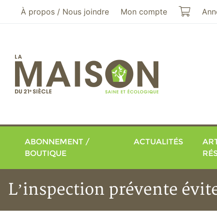
Aller au menu principal
Aller au contenu principal
Mon pa
À propos / Nous joindre
Mon compte
Ann
ABONNEMENT /
ACTUALITÉS
ART
BOUTIQUE
RÉ
L’inspection prévente évit