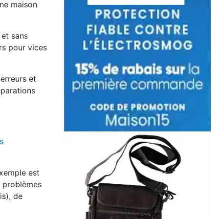
une maison
 et sans
rs pour vices
 erreurs et
éparations
s
exemple est
es problèmes
is), de