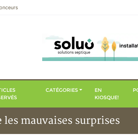
nier
onceurs
ICLES
CATÉGORIES
EN
P
SERVÉS
KIOSQUE!
e les mauvaises surprises