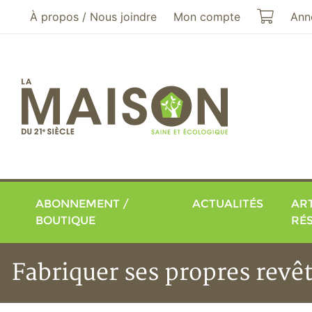
Aller au menu principal
Aller au contenu principal
Mon pa
À propos / Nous joindre
Mon compte
Ann
ABONNEMENT /
ACTUALITÉS
ART
BOUTIQUE
RÉ
Fabriquer ses propres rev