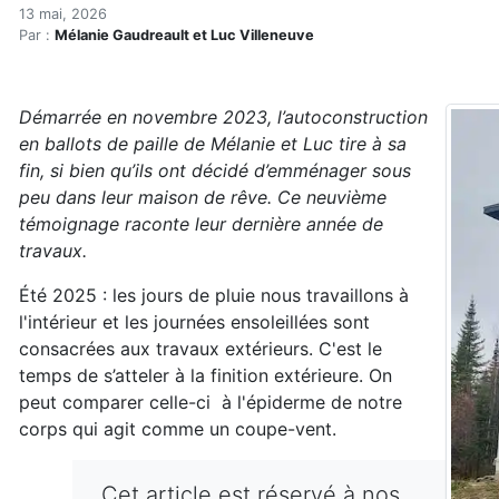
Fabriquer ses propres rev
Accueil
13 mai, 2026
Par :
Mélanie Gaudreault et Luc Villeneuve
Articles
Construction verte
Enveloppe du bâtiment
Démarrée en novembre 2023, l’autoconstruction
Fabriquer ses propres revêtements, c’est long, mais
en ballots de paille de Mélanie et Luc tire à sa
fin, si bien qu’ils ont décidé d’emménager sous
peu dans leur maison de rêve. Ce neuvième
témoignage raconte leur dernière année de
travaux.
Été 2025 : les jours de pluie nous travaillons à
l'intérieur et les journées ensoleillées sont
consacrées aux travaux extérieurs. C'est le
temps de s’atteler à la finition extérieure. On
peut comparer celle-ci à l'épiderme de notre
corps qui agit comme un coupe-vent.
Cet article est réservé à nos