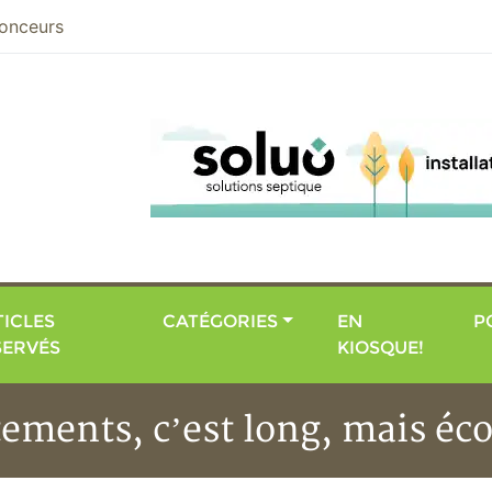
nier
onceurs
ICLES
CATÉGORIES
EN
P
SERVÉS
KIOSQUE!
êtements, c’est long, mais 