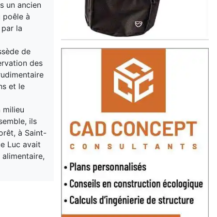
ns un ancien
u poêle à
 par la
ossède de
ervation des
rudimentaire
s et le
 milieu
semble, ils
orêt, à Saint-
e Luc avait
 alimentaire,