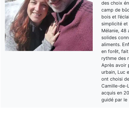
des choix én
camp de bûch
bois et l’éc
simplicité et
Mélanie, 48 
solides conn
aliments. En
en forêt, fa
rythme des r
Après avoir p
urbain, Luc e
ont choisi de
Camille-de-L
acquis en 20
guidé par le 