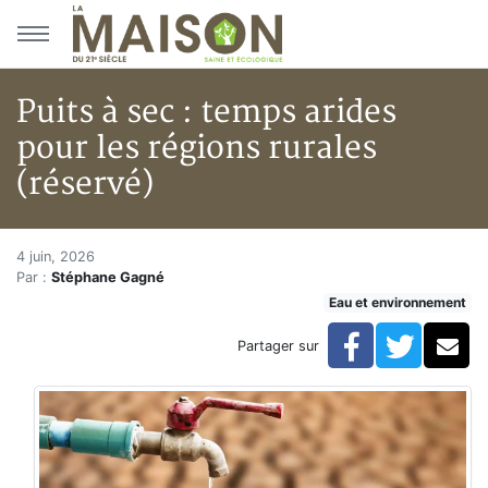
Aller au menu principal
Aller au contenu principal
Puits à sec : temps arides
pour les régions rurales
(réservé)
Puits à sec : temps arides pour 
Accueil
4 juin, 2026
Par :
Stéphane Gagné
Articles
Eau et environnement
Eau et environnement
Eau et environnement
Facebook
Twitte
Co
Partager sur
Puits à sec : temps arides pour les régions rurales (ré