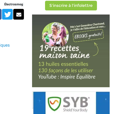
Électrosmog
S'inscrire à l'infolettre
Facebook
Twitter
Courriel
niques