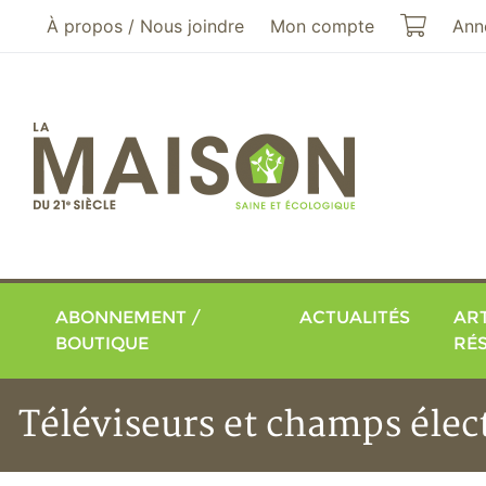
Aller au menu principal
Aller au contenu principal
Mon pa
À propos / Nous joindre
Mon compte
Ann
ABONNEMENT /
ACTUALITÉS
ART
BOUTIQUE
RÉ
Téléviseurs et champs éle