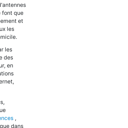
d'antennes
 font que
alement et
ux les
micile.
r les
e des
ur, en
utions
ernet,
s,
que
ences
,
 que dans