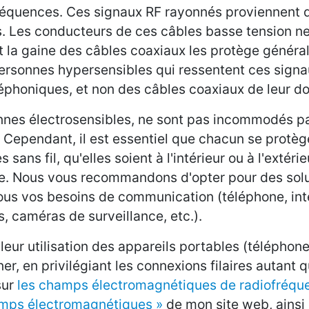
fréquences. Ces signaux RF rayonnés proviennent 
s. Les conducteurs de ces câbles basse tension ne
et la gaine des câbles coaxiaux les protège génér
ersonnes hypersensibles qui ressentent ces signa
éphoniques, et non des câbles coaxiaux de leur do
nnes électrosensibles, ne sont pas incommodés pa
 Cependant, il est essentiel que chacun se protèg
ns fil, qu'elles soient à l'intérieur ou à l'extérie
icile. Nous vous recommandons d'opter pour des sol
 tous vos besoins de communication (téléphone, int
 caméras de surveillance, etc.).
 leur utilisation des appareils portables (téléphone
ner, en privilégiant les connexions filaires autant 
sur
les champs électromagnétiques de radiofréqu
hamps électromagnétiques »
de mon site web, ainsi