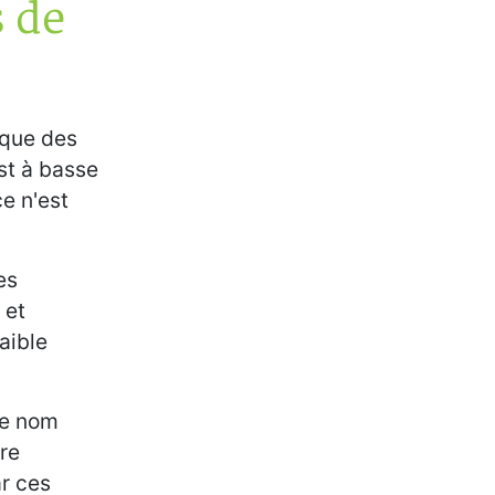
s de
 que des
st à basse
e n'est
es
 et
aible
le nom
re
r ces