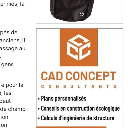
ennies, la
ipés de
anciens, il
passage au
s
s gens
re pour la
, les
 peut
me de champ
tion
mon