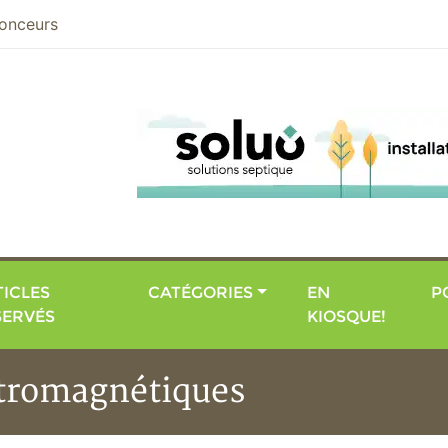
nier
onceurs
ICLES
CATÉGORIES
EN
P
SERVÉS
KIOSQUE!
ctromagnétiques