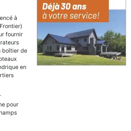
mencé à
Frontier)
r fournir
érateurs
 boîtier de
poteaux
indrique en
rtiers
r
one pour
 champs