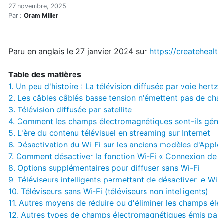
Téléviseurs et champs éle
Accueil
27 novembre, 2025
Par :
Oram Miller
Articles
Électrosmog
Téléviseurs et champs électromagnétiques
Paru en anglais le
27 janvier 2024
sur
https://createhea
Table des matières
1.
Un peu d'histoire : La télévision diffusée par voie hert
2.
Les câbles câblés basse tension n'émettent pas de 
3.
Télévision diffusée par satellite
4.
Comment les champs électromagnétiques sont-ils généré
5.
L'ère du contenu télévisuel en streaming sur Internet
6.
Désactivation du Wi-Fi sur les anciens modèles d'Apple
7.
Comment désactiver la fonction Wi-Fi « Connexion de l’
8.
Options supplémentaires pour diffuser sans Wi-Fi
9.
Téléviseurs intelligents permettant de désactiver le Wi
10.
Téléviseurs sans Wi-Fi (téléviseurs non intelligents)
11.
Autres moyens de réduire ou d'éliminer les champs é
12.
Autres types de champs électromagnétiques émis par