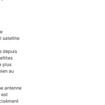
ne
 satellite
re depuis
ellites
e plus
bien au
une antenne
 est
écisément