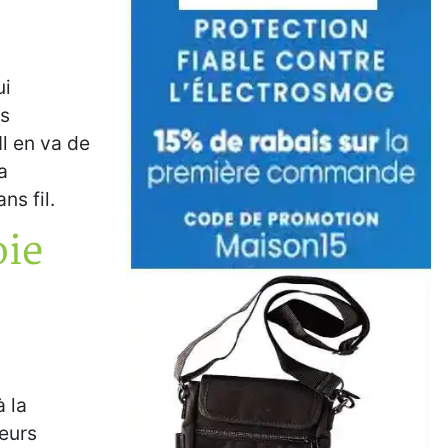
ui
rs
Il en va de
a
ns fil.
oie
 la
seurs