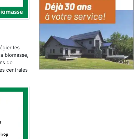
égier les
 la biomasse,
ons de
les centrales