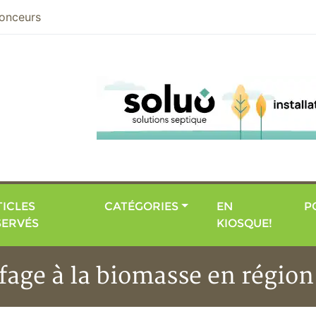
nier
onceurs
ICLES
CATÉGORIES
EN
P
SERVÉS
KIOSQUE!
fage à la biomasse en région