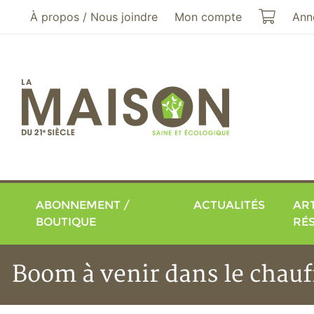
Aller au menu principal
Aller au contenu principal
Mon pa
À propos / Nous joindre
Mon compte
Ann
ABONNEMENT /
ACTUALITÉS
ART
BOUTIQUE
RÉ
Boom à venir dans le chauf