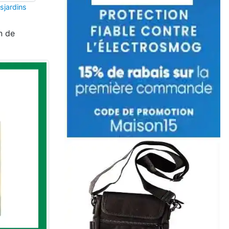
sjardins
n de