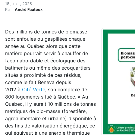
Boom à venir dans le chauf
Accueil
18 juillet, 2025
Par :
André Fauteux
Articles
Actualités
Boom à venir dans le chauffage à la biomasse en rég
Des millions de tonnes de biomasse
sont enfouies ou gaspillées chaque
année au Québec alors que cette
matière pourrait servir à chauffer de
façon abordable et écologique des
bâtiments ou même des écoquartiers
situés à proximité de ces résidus,
comme le fait Beneva depuis
2012 à
Cité Verte
, son complexe de
800 logements situé à Québec. « Au
Québec, il y aurait 10 millions de tonnes
métriques de bio-masse (forestière,
agroalimentaire et urbaine) disponible à
des fins de valorisation énergétique, ce
qui équivaut à une énergie thermique