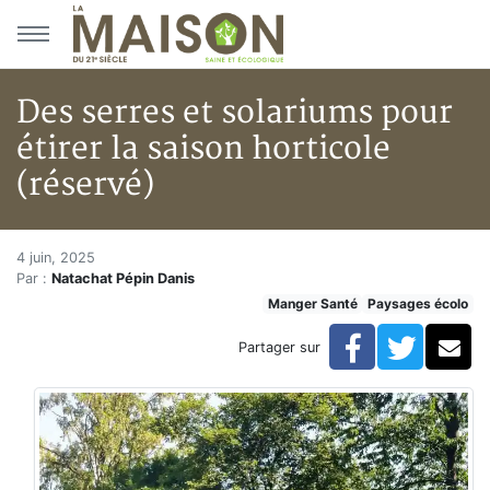
Aller au menu principal
Aller au contenu principal
Des serres et solariums pour
étirer la saison horticole
(réservé)
Des serres et solariums pour ét
Accueil
4 juin, 2025
Par :
Natachat Pépin Danis
Articles
Manger Santé
Paysages écolo
Maisons solaires
Des serres et solariums pour étirer la saison horticole
Facebook
Twitte
Co
Partager sur