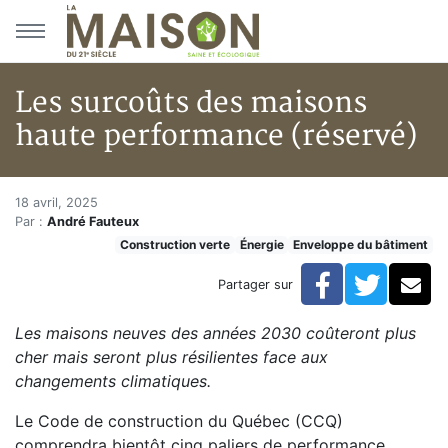
Aller au menu principal
Aller au contenu principal
Les surcoûts des maisons
haute performance (réservé)
Les surcoûts des maisons haut
Accueil
18 avril, 2025
Par :
André Fauteux
Articles
Construction verte
Énergie
Enveloppe du bâtiment
Construction verte
Enveloppe du bâtiment
Facebook
Twitte
Co
Partager sur
Les surcoûts des maisons haute performance (réserv
Les maisons neuves des années 2030 coûteront plus
cher mais seront plus résilientes face aux
changements climatiques.
Le Code de construction du Québec (CCQ)
comprendra bientôt cinq paliers de performance