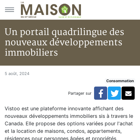
Aller au menu principal
Aller au contenu principal
Un portail quadrilingue des
nouveaux développements
immobiliers
Un portail quadrilingue des 
Accueil
5 août, 2024
Consommation
Articles
Consommation
Facebook
Twitte
Co
Partager sur
Un portail quadrilingue des nouveaux développement
Vistoo est une plateforme innovante affichant des
nouveaux développements immobiliers sis à travers le
Canada. Elle propose des options variées pour l'achat
et la location de maisons, condos, appartements,
résidences pour personnes âgées et propriétés