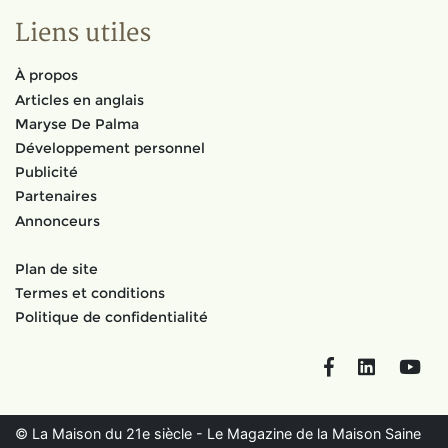
Liens utiles
À propos
Articles en anglais
Maryse De Palma
Développement personnel
Publicité
Partenaires
Annonceurs
Plan de site
Termes et conditions
Politique de confidentialité
Facebook
LinkedIn
You
© La Maison du 21e siècle - Le Magazine de la Maison Saine