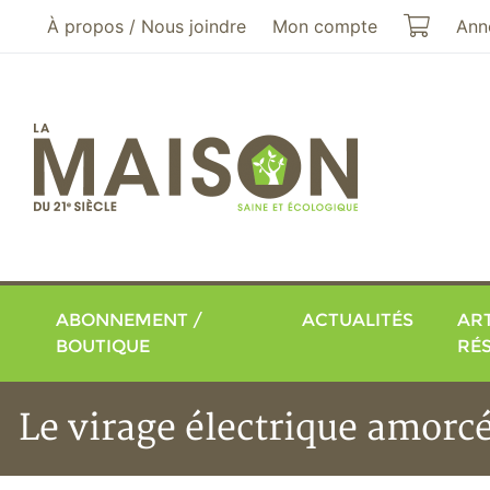
Aller au menu principal
Aller au contenu principal
Mon pa
À propos / Nous joindre
Mon compte
Ann
ABONNEMENT /
ACTUALITÉS
ART
BOUTIQUE
RÉ
Le virage électrique amorcé