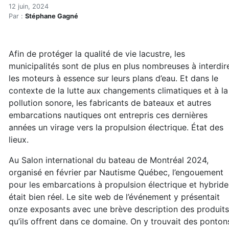
Le virage électrique amorcé
Accueil
12 juin, 2024
Par :
Stéphane Gagné
Articles
Eau et environnement
Eau et environnement
Afin de protéger la qualité de vie lacustre, les
Le virage électrique amorcé sur l'eau (réservé)
municipalités sont de plus en plus nombreuses à interdir
les moteurs à essence sur leurs plans d’eau. Et dans le
contexte de la lutte aux changements climatiques et à la
pollution sonore, les fabricants de bateaux et autres
embarcations nautiques ont entrepris ces dernières
années un virage vers la propulsion électrique. État des
lieux.
Au Salon international du bateau de Montréal 2024,
organisé en février par Nautisme Québec, l’engouement
pour les embarcations à propulsion électrique et hybride
était bien réel. Le site web de l’événement y présentait
onze exposants avec une brève description des produits
qu’ils offrent dans ce domaine. On y trouvait des ponton