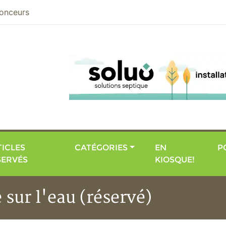
nier
onceurs
ICLES
CATÉGORIES
EN
P
SERVÉS
KIOSQUE!
 sur l'eau (réservé)