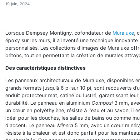
Des panneaux architectura
Accueil
19 juin, 2024
Articles
Consommation
Des panneaux architecturaux en aluminium imprimés 
Lorsque Dempsey Montigny, cofondateur de
Muraluxe
, 
époxy sur les murs, il a inventé une technique innovant
personnalisés. Les collections d'images de Muraluxe offre
bétons, tout en permettant la création de murales attray
Des caractéristiques distinctives
Les panneaux architecturaux de Muraluxe, disponibles e
grands formats jusqu’à 6 pi sur 10 pi, sont recouverts d’
enduit protecteur mat, satiné ou lustré, garantissant leur
durabilité. Le panneau en aluminium
Composi
3 mm, ave
un cœur en polyéthylène, résiste à l'eau et au savon; il e
idéal pour les douches, les salles de bains ou comme mu
d'accent. Le panneau
Minera
5 mm, avec un cœur minéra
résiste à la chaleur, et est donc parfait pour les manteau