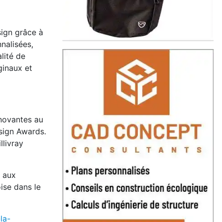
sign grâce à
nalisées,
lité de
ginaux et
nnovantes au
esign Awards.
livray
e aux
ise dans le
la-