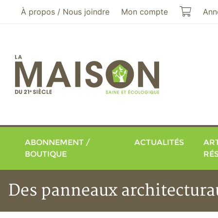
Aller au menu principal
Aller au contenu principal
Mon pa
À propos / Nous joindre
Mon compte
Ann
ABONNEMENT /
ACTUALITÉS
ART
BOUTIQUE
RÉ
Des panneaux architectura