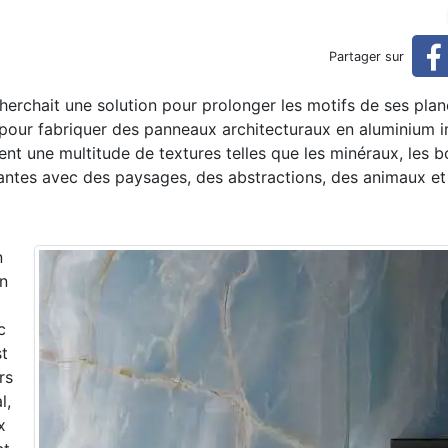
ux en aluminium imprimés e
Partager sur
et personnalisés
cherchait une solution pour prolonger les motifs de ses pla
e pour fabriquer des panneaux architecturaux en aluminium 
nt une multitude de textures telles que les minéraux, les bo
antes avec des paysages, des abstractions, des animaux et 
n
un
c
st
rs
l,
x