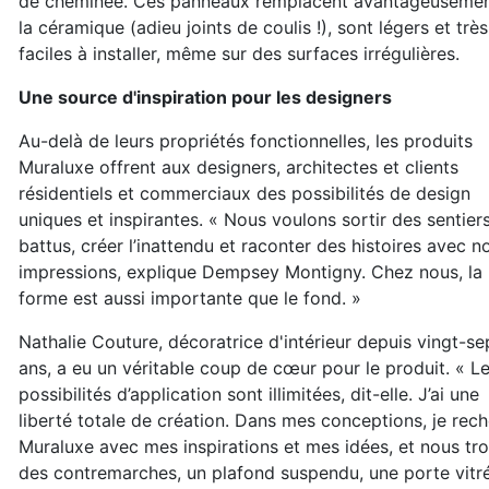
de cheminée. Ces panneaux remplacent avantageuseme
la céramique (adieu joints de coulis !), sont légers et très
faciles à installer, même sur des surfaces irrégulières.
Une source d'inspiration pour les designers
Au-delà de leurs propriétés fonctionnelles, les produits
Muraluxe offrent aux designers, architectes et clients
résidentiels et commerciaux des possibilités de design
uniques et inspirantes. « Nous voulons sortir des sentier
battus, créer l’inattendu et raconter des histoires avec n
impressions, explique Dempsey Montigny. Chez nous, la
forme est aussi importante que le fond. »
Nathalie Couture, décoratrice d'intérieur depuis vingt-se
ans, a eu un véritable coup de cœur pour le produit. « L
possibilités d’application sont illimitées, dit-elle. J’ai une
liberté totale de création. Dans mes conceptions, je reche
Muraluxe avec mes inspirations et mes idées, et nous tro
des contremarches, un plafond suspendu, une porte vitré