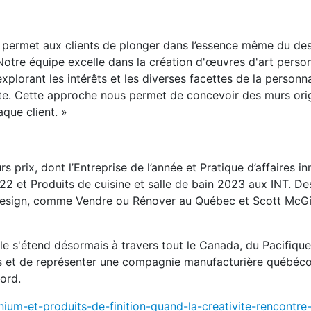
i permet aux clients de plonger dans l’essence même du de
otre équipe excelle dans la création d'œuvres d'art person
xplorant les intérêts et les diverses facettes de la personna
nte. Cette approche nous permet de concevoir des murs ori
aque client. »
 prix, dont l’Entreprise de l’année et Pratique d’affaires i
022 et Produits de cuisine et salle de bain 2023 aux INT. D
 design, comme Vendre ou Rénover au Québec et Scott McGil
lle s'étend désormais à travers tout le Canada, du Pacifiqu
ines et de représenter une compagnie manufacturière québéco
ord.
ium-et-produits-de-finition-quand-la-creativite-rencontre-