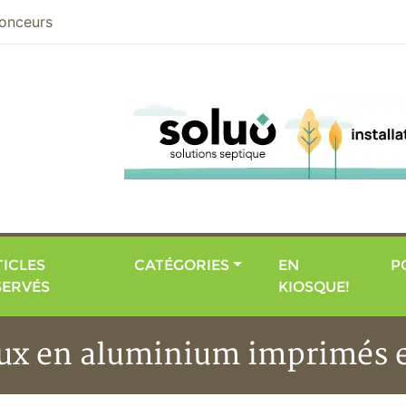
nier
onceurs
ICLES
CATÉGORIES
EN
P
SERVÉS
KIOSQUE!
ux en aluminium imprimés e