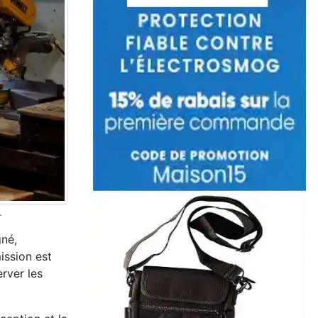
.
gné,
ission est
erver les