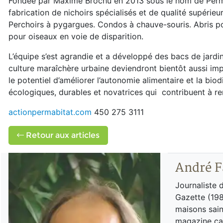
Fondée par Maxime Brochu en 2013 sous le nom de Permab
fabrication de nichoirs spécialisés et de qualité supérie
Perchoirs à pygargues. Condos à chauve-souris. Abris pour
pour oiseaux en voie de disparition.
L’équipe s’est agrandie et a développé des bacs de jardi
culture maraîchère urbaine deviendront bientôt aussi impo
le potentiel d’améliorer l’autonomie alimentaire et la biod
écologiques, durables et novatrices qui contribuent à ren
actionpermabitat.com
450 275 3111
Retour aux articles
André F
Journaliste 
Gazette (198
maisons sain
magazine can