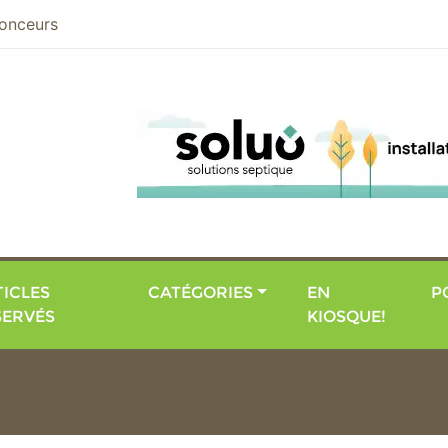
nier
onceurs
ICLES
CATÉGORIES
EN
P
SERVÉS
KIOSQUE!