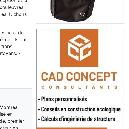
ception et la
 couleuvres.
les. Nichoirs
es lieux de
, car ils ont
utions
itoyens. »
 Montreal
isé en
cle, premier
acteur en