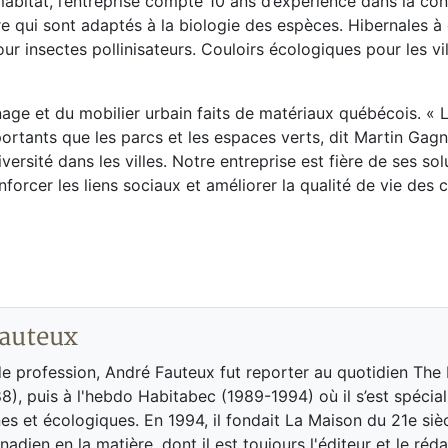
itat, l’entreprise compte 10 ans d’expérience dans la con
ure qui sont adaptés à la biologie des espèces. Hibernales à
 insectes pollinisateurs. Couloirs écologiques pour les vil
nage et du mobilier urbain faits de matériaux québécois. « L
rtants que les parcs et les espaces verts, dit Martin Gagné
iversité dans les villes. Notre entreprise est fière de ses sol
forcer les liens sociaux et améliorer la qualité de vie des c
auteux
de profession, André Fauteux fut reporter au quotidien The
8), puis à l'hebdo Habitabec (1989-1994) où il s’est spécial
es et écologiques. En 1994, il fondait La Maison du 21e siè
adien en la matière, dont il est toujours l'éditeur et le réd