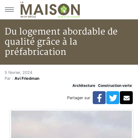
Aller au menu principal
Aller au contenu principal
Du logement abordable de
qualité grâce à la
préfabrication
Du logement abordable de quali
Accueil
5 février, 2024
Par :
Avi Friedman
Articles
Architecture
Construction verte
Construction verte
Enveloppe du bâtiment
Facebook
Twitte
Co
Partager sur
Du logement abordable de qualité grâce à la préfabri