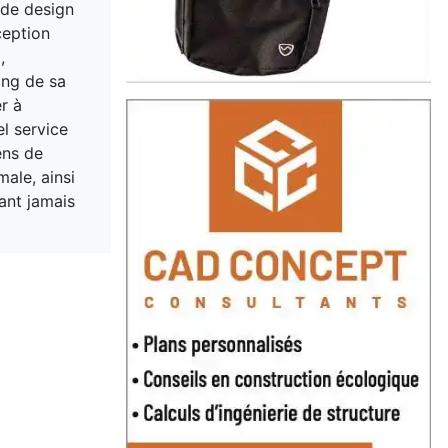
 de design
ception
,
ong de sa
r à
el service
ens de
ale, ainsi
yant jamais