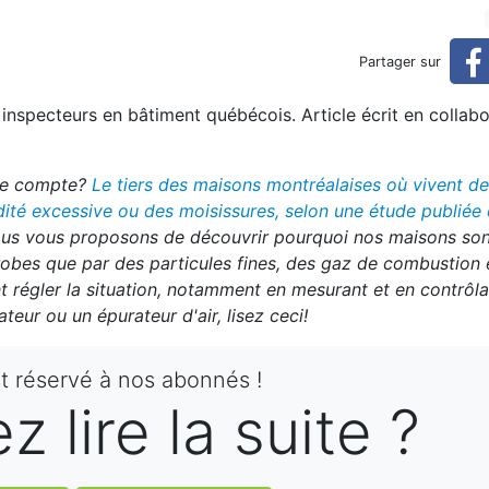
adiennes sont polluées (rés
Partager sur
inspecteurs en bâtiment québécois. Article écrit en collab
éservé)
dre compte?
Le tiers des maisons montréalaises où vivent d
ité excessive ou des moisissures, selon une étude publiée 
ous vous proposons de découvrir pourquoi nos maisons son
robes que par des particules fines, des gaz de combustion 
t régler la situation, notamment en mesurant et en contrôla
teur ou un épurateur d'air, lisez ceci!
st réservé à nos abonnés !
 lire la suite ?