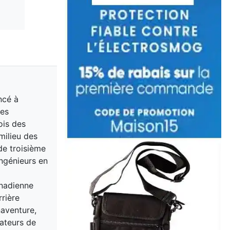
ncé à
des
ois des
milieu des
de troisième
ingénieurs en
anadienne
rière
naventure,
ateurs de