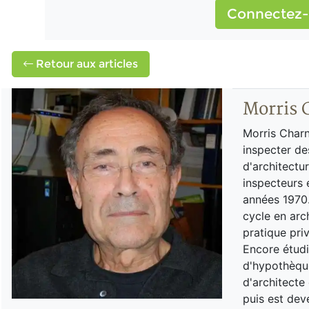
Connectez-
Retour aux articles
Morris 
Morris Charn
inspecter de
d'architectu
inspecteurs 
années 1970.
cycle en arch
pratique pri
Encore étudi
d'hypothèque
d'architecte 
puis est dev