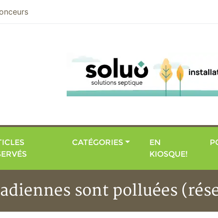
nier
onceurs
ICLES
CATÉGORIES
EN
P
SERVÉS
KIOSQUE!
adiennes sont polluées (rés