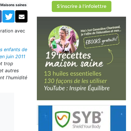
ervé)
Maisons saines
S'inscrire à l'infolettre
Facebook
Twitter
Courriel
oration avec
es enfants de
en juin 2011
t trop
et autres
nt l'humidité