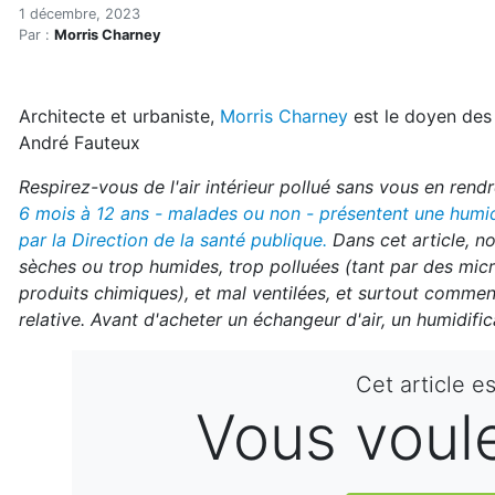
La plupart des maisons can
Accueil
1 décembre, 2023
Par :
Morris Charney
Articles
Maisons saines
Hypersensibilités environnementales
Architecte et urbaniste,
Morris Charney
est le doyen des 
La plupart des maisons canadiennes sont polluées (r
André Fauteux
Respirez-vous de l'air intérieur pollué sans vous en ren
6 mois à 12 ans - malades ou non - présentent une humid
par la Direction de la santé publique.
Dans cet article, n
sèches ou trop humides, trop polluées (tant par des mic
produits chimiques), et mal ventilées, et surtout commen
relative. Avant d'acheter un échangeur d'air, un humidifica
Cet article e
Vous voulez