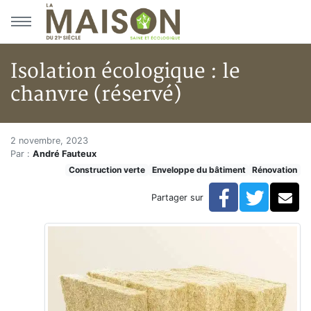
Aller au menu principal
Aller au contenu principal
Isolation écologique : le
chanvre (réservé)
Isolation écologique : le chanv
Accueil
2 novembre, 2023
Par :
André Fauteux
Articles
Construction verte
Enveloppe du bâtiment
Rénovation
Construction verte
Enveloppe du bâtiment
Facebook
Twitte
Co
Partager sur
Isolation écologique : le chanvre (réservé)