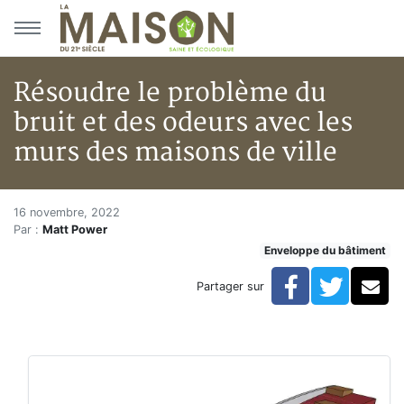
Aller au menu principal
Aller au contenu principal
Résoudre le problème du
bruit et des odeurs avec les
murs des maisons de ville
Résoudre le problème du bruit 
Accueil
16 novembre, 2022
Par :
Matt Power
Articles
Enveloppe du bâtiment
Enveloppe du bâtiment
Résoudre le problème du bruit et des odeurs avec les
Facebook
Twitte
Co
Partager sur