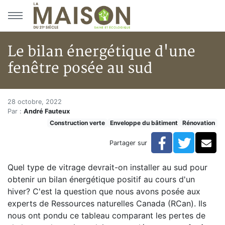
Aller au menu principal
Aller au contenu principal
Le bilan énergétique d'une
fenêtre posée au sud
Le bilan énergétique d'une fen
Accueil
28 octobre, 2022
Par :
André Fauteux
Articles
Construction verte
Enveloppe du bâtiment
Rénovation
Construction verte
Enveloppe du bâtiment
Facebook
Twitte
Co
Partager sur
Le bilan énergétique d'une fenêtre posée au sud
Quel type de vitrage devrait-on installer au sud pour
obtenir un bilan énergétique positif au cours d'un
hiver? C'est la question que nous avons posée aux
experts de Ressources naturelles Canada (RCan). Ils
nous ont pondu ce tableau comparant les pertes de