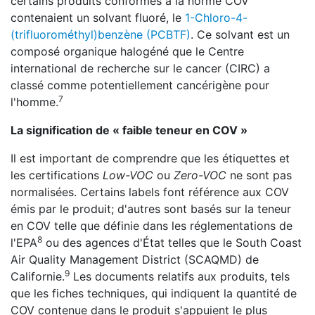
certains produits conformes à la norme COV
contenaient un solvant fluoré, le
1-Chloro-4-
(trifluorométhyl)benzène (PCBTF)
. Ce solvant est un
composé organique halogéné que le Centre
international de recherche sur le cancer (CIRC) a
classé comme potentiellement cancérigène pour
7
l'homme.
La signification de « faible teneur en COV »
Il est important de comprendre que les étiquettes et
les certifications
Low-VOC
ou
Zero-VOC
ne sont pas
normalisées. Certains labels font référence aux COV
émis par le produit; d'autres sont basés sur la teneur
en COV telle que définie dans les réglementations de
8
l'EPA
ou des agences d'État telles que le South Coast
Air Quality Management District (SCAQMD) de
9
Californie.
Les documents relatifs aux produits, tels
que les fiches techniques, qui indiquent la quantité de
COV contenue dans le produit s'appuient le plus