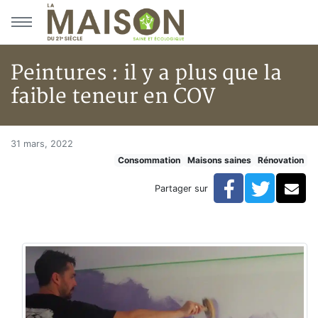
Aller au menu principal
Aller au contenu principal
Peintures : il y a plus que la
faible teneur en COV
Peintures : il y a plus que la f
Accueil
31 mars, 2022
Consommation
Maisons saines
Rénovation
Articles
Maisons saines
Facebook
Twitte
Co
Partager sur
Hypersensibilités environnementales
Peintures : il y a plus que la faible teneur en COV