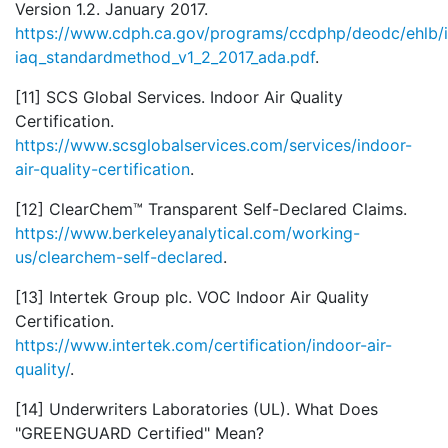
Version 1.2. January 2017.
https://www.cdph.ca.gov/programs/ccdphp/deodc/ehlb
iaq_standardmethod_v1_2_2017_ada.pdf
.
[11] SCS Global Services. Indoor Air Quality
Certification.
https://www.scsglobalservices.com/services/indoor-
air-quality-certification
.
[12] ClearChem™ Transparent Self-Declared Claims.
https://www.berkeleyanalytical.com/working-
us/clearchem-self-declared
.
[13] Intertek Group plc. VOC Indoor Air Quality
Certification.
https://www.intertek.com/certification/indoor-air-
quality/
.
[14] Underwriters Laboratories (UL). What Does
"GREENGUARD Certified" Mean?