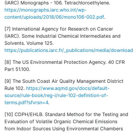
(IARC) Monographs - 106. Tetrachloroethylene.
https://monographs.iarc.who.int/wp-
content/uploads/2018/06/mono106-002.pdf
.
[7] International Agency for Research on Cancer
(IARC). Some Industrial Chemical Intermediates and
Solvents. Volume 125.
https://publications.iarc.fr/_publications/media/down
[8] The US Environmental Protection Agency.
40 CFR
Part 51.100
.
[9] The South Coast Air Quality Management District
Rule 102.
https://www.aqmd.gov/docs/default-
source/rule-book/reg-i/rule-102-definition-of-
terms.pdf?sfvrsn=4
.
[10] CDPH/EHLB. Standard Method for the Testing and
Evaluation of Volatile Organic Chemical Emissions
from Indoor Sources Using Environmental Chambers