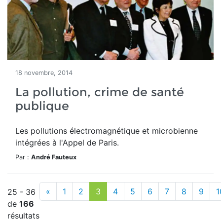
18 novembre, 2014
La pollution, crime de santé
publique
Les pollutions électromagnétique et microbienne
intégrées à l'Appel de Paris.
Par :
André Fauteux
«
1
2
3
4
5
6
7
8
9
1
25 - 36
de
166
résultats