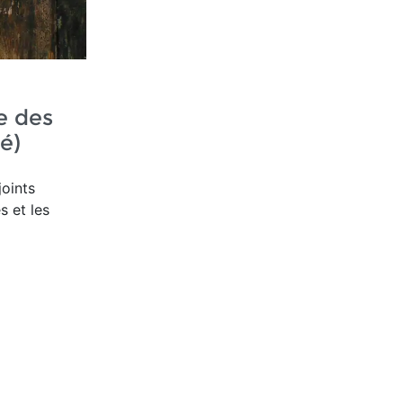
e des
é)
oints
s et les