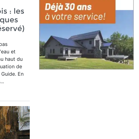
s : les
iques
éservé)
 pas
'eau et
au haut du
cuation de
le Guide. En
..