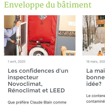
Enveloppe du bâtiment
Accueil
Articles
Construction verte
Enveloppe du bâtiment
1 avril, 2020
16 mars, 20
Les confidences d'un
La ma
inspecteur
bonne
Novoclimat,
idée?
Rénoclimat et LEED
Le contene
contaminé 
Que préfère Claude Blain comme