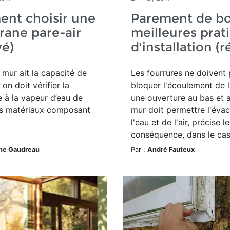
nt choisir une
Parement de boi
ane pare-air
meilleures prat
vé)
d'installation (r
 mur ait la capacité de
Les fourrures ne doivent
 on doit vérifier la
bloquer l'écoulement de l
 à la vapeur d’eau de
une ouverture au bas et 
s matériaux composant
mur doit permettre l'éva
l'eau et de l'air, précise 
conséquence, dans le cas.
ine Gaudreau
Par :
André Fauteux