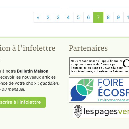
«
2
3
4
5
6
7
8
9
ion à l'infolettre
Partenaires
 !
s à notre
Bulletin Maison
recevoir les nouveaux articles
ence de votre choix :
quotidien,
 ou mensuel
.
scrire à l'infolettre