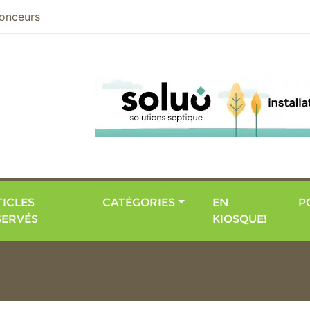
nier
onceurs
ICLES
CATÉGORIES
EN
P
SERVÉS
KIOSQUE!