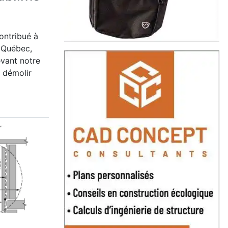
contribué à
u Québec,
vant notre
, démolir