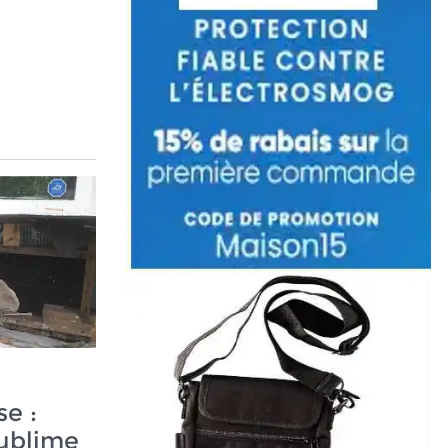
e :
sublime