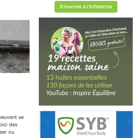
S'inscrire à l'infolettre
peuvent se
oici des
ser ou