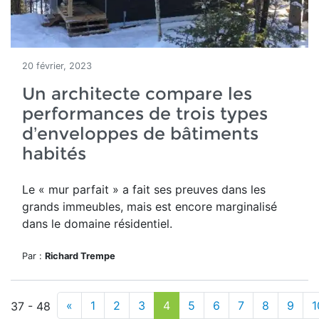
20 février, 2023
Un architecte compare les
performances de trois types
d’enveloppes de bâtiments
habités
Le « mur parfait » a fait ses preuves dans les
grands immeubles
, mais est encore marginalisé
dans le domaine résidentiel.
Par :
Richard Trempe
«
1
2
3
4
5
6
7
8
9
1
37 - 48