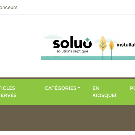
nier
onceurs
ICLES
CATÉGORIES
EN
P
SERVÉS
KIOSQUE!