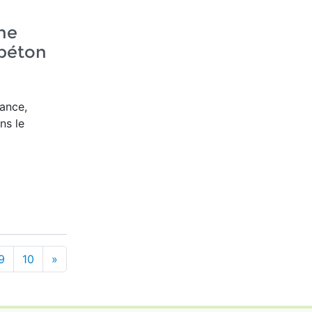
ne
béton
ance,
ns le
9
10
»