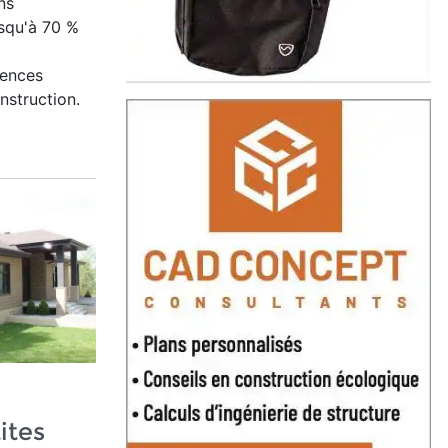
ns
squ'à 70 %
gences
struction.
ites