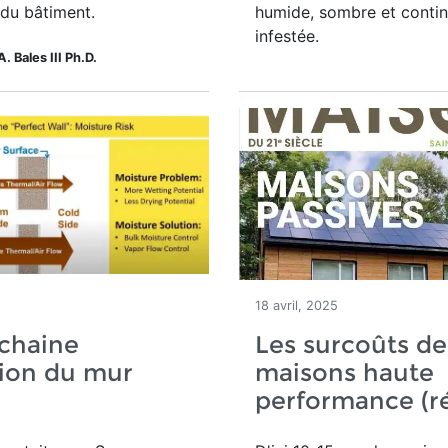
 du bâtiment.
humide, sombre et conti
infestée.
A. Bales III Ph.D.
5
18 avril, 2025
chaine
Les surcoûts de
ion du mur
maisons haute
performance (r