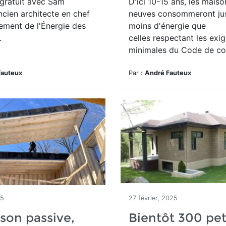
gratuit avec Sam
D'ici 10-15 ans, les maiso
ncien architecte en chef
neuves consommeront ju
ement de l'Énergie des
moins d'énergie que
.
celles respectant les exi
minimales du Code de con
Fauteux
Par :
André Fauteux
25
27 février, 2025
son passive,
Bientôt 300 pet