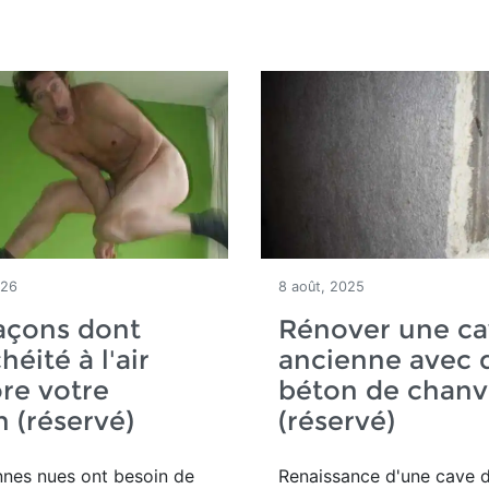
026
8 août, 2025
açons dont
Rénover une c
héité à l'air
ancienne avec 
re votre
béton de chanv
 (réservé)
(réservé)
nnes nues ont besoin de
Renaissance d'une
cave d