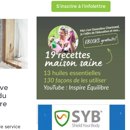
S'inscrire à l'infolettre
ave
du
re
e service