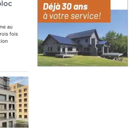
bloc
mme
au
rois fois
tion