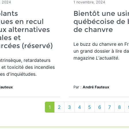
, 2024
1 novembre, 2024
olants
Bientôt une usi
ques en recul
québécoise de 
ux alternatives
de chanvre
les et
Le buzz du chanvre en Fr
rcées (réservé)
un grand dossier à lire da
magazine
L'actualité
.
trinsèque, retardateurs
et toxicité des incendies
es d'inquiétudes.
Fauteux
Par :
André Fauteux
1
2
3
4
5
6
7
8