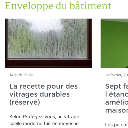
Enveloppe du bâtiment
Accueil
Articles
Construction verte
Enveloppe du bâtiment
14 avril, 2026
10 février, 2
La recette pour des
Sept f
vitrages durables
l'étanc
(réservé)
amélio
maison
Selon
Protégez-Vous
, un vitrage
scellé moderne fuit en moyenne
Les perso