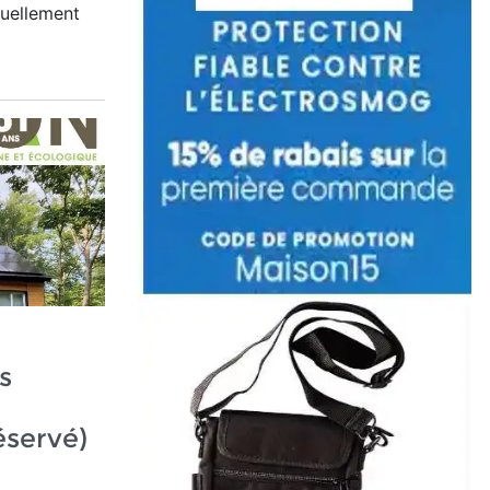
nuellement
s
éservé)