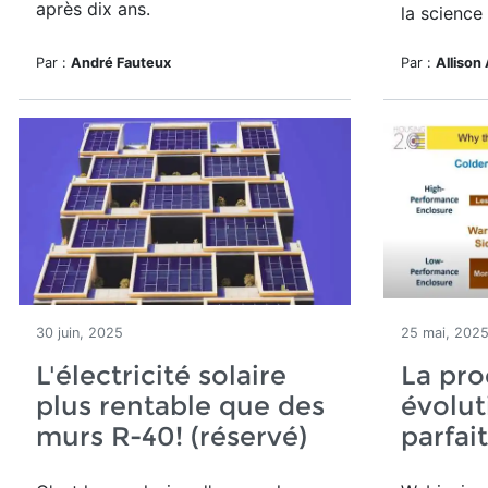
après dix ans.
la science
Par :
André Fauteux
Par :
Allison 
30 juin, 2025
25 mai, 202
L'électricité solaire
La pro
plus rentable que des
évolut
murs R-40! (réservé)
parfait