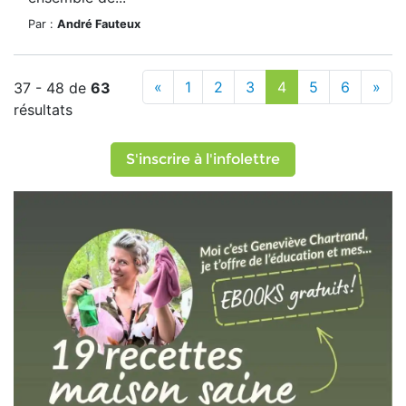
Par :
André Fauteux
«
1
2
3
4
5
6
»
37 - 48 de
63
résultats
S'inscrire à l'infolettre