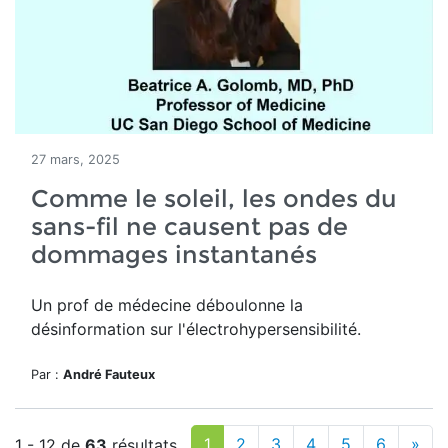
27 mars, 2025
Comme le soleil, les ondes du
sans-fil ne causent pas de
dommages instantanés
Un prof de médecine déboulonne la
désinformation sur l'électrohypersensibilité.
Par :
André Fauteux
1
2
3
4
5
6
»
1 - 12 de
63
résultats