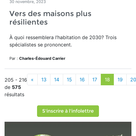
30 novembre, 2023
Vers des maisons plus
résilientes
À quoi ressemblera l’habitation de 2030? Trois
spécialistes se prononcent.
Par :
Charles-Édouard Carrier
«
13
14
15
16
17
18
19
2
205 - 216
de
575
résultats
S'inscrire à l'infolettre