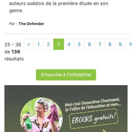
auteurs suédois de la première étude en son
genre.
Par :
The Defender
«
1
2
3
4
5
6
7
8
9
1
25 - 36
de
136
résultats
S'inscrire à l'infolettre