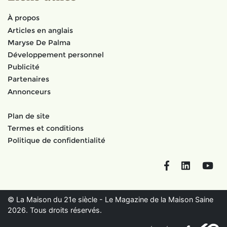
À propos
Articles en anglais
Maryse De Palma
Développement personnel
Publicité
Partenaires
Annonceurs
Plan de site
Termes et conditions
Politique de confidentialité
Facebook
LinkedIn
You
© La Maison du 21e siècle - Le Magazine de la Maison Saine
2026. Tous droits réservés.