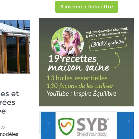
S'inscrire à l'infolettre
es et
rées
ée
ts
modèles