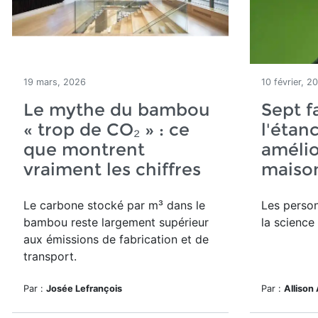
19 mars, 2026
10 février, 2
Le mythe du bambou
Sept f
« trop de CO₂ » : ce
l'étanc
que montrent
amélio
vraiment les chiffres
maison
Le carbone stocké par m³ dans le
Les perso
bambou reste largement supérieur
la science
aux émissions de fabrication et de
transport.
Par :
Josée Lefrançois
Par :
Allison 