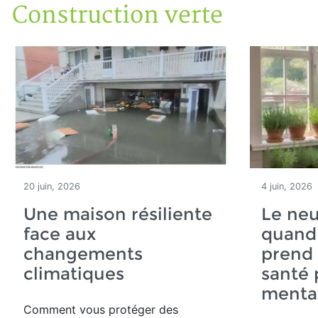
Construction verte
Accueil
Articles
Construction verte
20 juin, 2026
4 juin, 2026
Une maison résiliente
Le neu
face aux
quand
changements
prend 
climatiques
santé 
mental
Comment vous protéger des