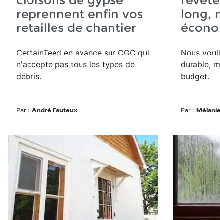
cloisons de gypse
revête
reprennent enfin vos
long, 
retailles de chantier
écono
CertainTeed en avance sur CGC qui
Nous vouli
n'accepte pas tous les types de
durable, m
débris.
budget.
Par :
André Fauteux
Par :
Mélanie