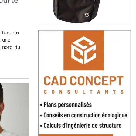
ourte
é Toronto
à une
u nord du