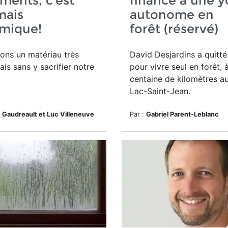
ments, c’est
finance à une y
mais
autonome en
mique!
forêt (réservé)
ons un matériau très
David Desjardins a quitt
ais sans y sacrifier notre
pour vivre seul en forêt,
centaine de kilomètres a
Lac-Saint-Jean.
 Gaudreault et Luc Villeneuve
Par :
Gabriel Parent-Leblanc