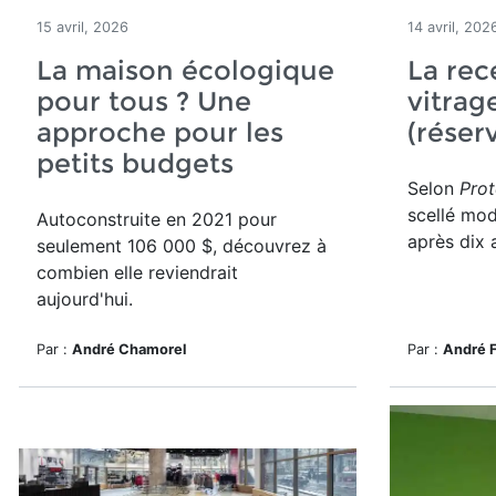
15 avril, 2026
14 avril, 202
La maison écologique
La rec
pour tous ? Une
vitrag
approche pour les
(réser
petits budgets
Selon
Pro
scellé mo
Autoconstruite en 2021 pour
après dix 
seulement 1
06 000 $
, découvrez à
combien elle reviendrait
aujourd'hui.
Par :
André Chamorel
Par :
André 