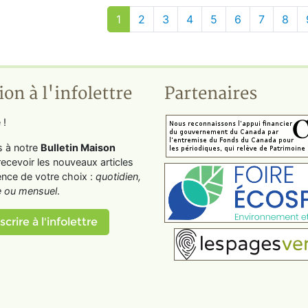
1
2
3
4
5
6
7
8
ion à l'infolettre
Partenaires
 !
s à notre
Bulletin Maison
recevoir les nouveaux articles
ence de votre choix :
quotidien,
 ou mensuel
.
scrire à l'infolettre