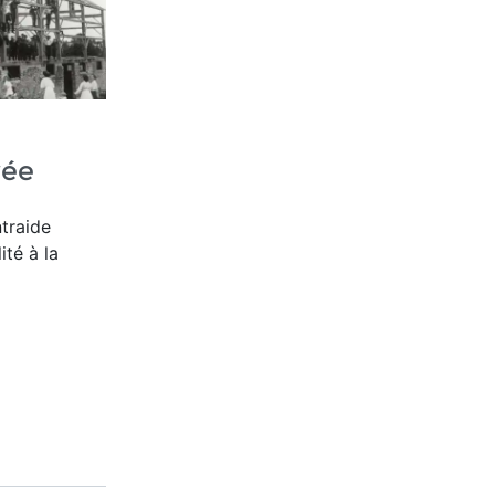
vée
ntraide
ité à la