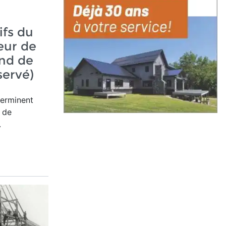
ifs du
eur de
and de
servé)
terminent
t de
.