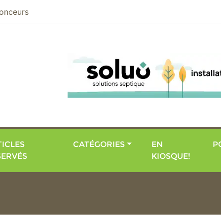
nier
onceurs
ICLES
CATÉGORIES
EN
P
SERVÉS
KIOSQUE!