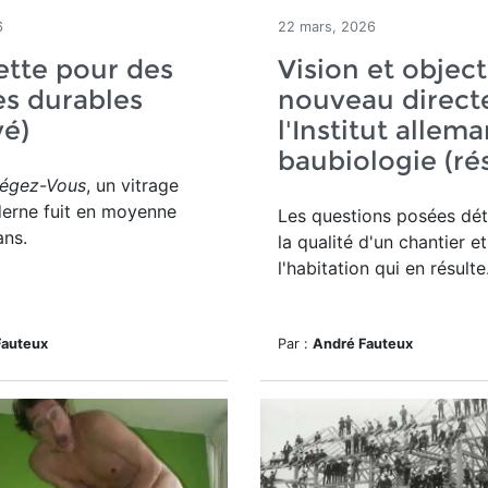
6
22 mars, 2026
ette pour des
Vision et object
es durables
nouveau direct
vé)
l'Institut allem
baubiologie (ré
tégez-Vous
, un vitrage
derne fuit en moyenne
Les questions posées dé
ans.
la qualité d'un chantier e
l'habitation qui en résulte
Fauteux
Par :
André Fauteux