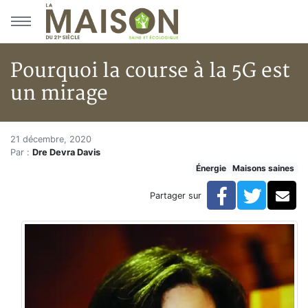
Aller au menu principal
Aller au contenu principal
Pourquoi la course à la 5G est
un mirage
Pourquoi la course à la 5G est 
Accueil
21 décembre, 2020
Par :
Dre Devra Davis
Articles
Énergie
Maisons saines
Maisons saines
Hypersensibilités environnementales
Facebook
Twitte
Co
Partager sur
Pourquoi la course à la 5G est un mirage