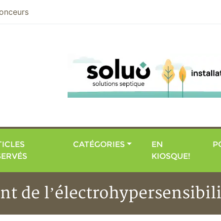
nier
onceurs
ICLES
CATÉGORIES
EN
P
SERVÉS
KIOSQUE!
ent de l’électrohypersensibili