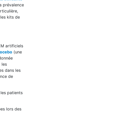
la prévalence
ticulière,
les kits de
M artificiels
nocebo
(une
 donnée
 les
es dans les
ence de
 les patients
ées lors des