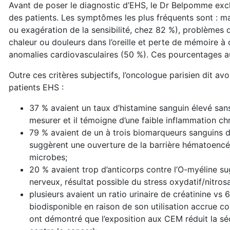
Avant de poser le diagnostic d’EHS, le Dr Belpomme exclu
des patients. Les symptômes les plus fréquents sont : ma
ou exagération de la sensibilité, chez 82 %), problèmes 
chaleur ou douleurs dans l’oreille et perte de mémoire 
anomalies cardiovasculaires (50 %). Ces pourcentages au
Outre ces critères subjectifs, l’oncologue parisien dit a
patients EHS :
37 % avaient un taux d’histamine sanguin élevé sans 
mesurer et il témoigne d’une faible inflammation c
79 % avaient de un à trois biomarqueurs sanguins de
suggèrent une ouverture de la barrière hématoencép
microbes;
20 % avaient trop d’anticorps contre l’O-myéline 
nerveux, résultat possible du stress oxydatif/nitrosa
plusieurs avaient un ratio urinaire de créatinine 
biodisponible en raison de son utilisation accrue 
ont démontré que l’exposition aux CEM réduit la sé