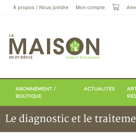
Aller au menu principal
Aller au contenu principal
Mon pa
À propos / Nous joindre
Mon compte
Ann
ABONNEMENT /
ACTUALITÉS
ART
BOUTIQUE
RÉ
Le diagnostic et le traitem