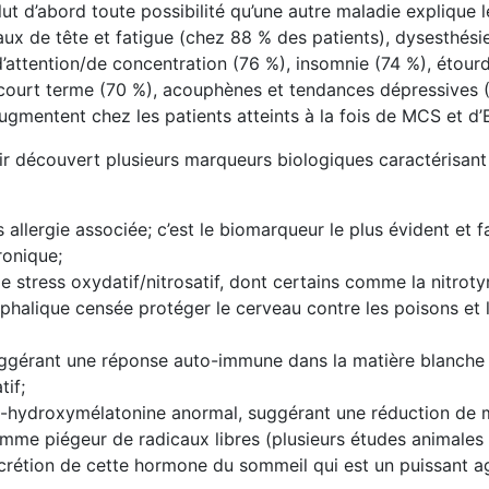
t d’abord toute possibilité qu’une autre maladie explique l
ux de tête et fatigue (chez 88 % des patients), dysesthési
d’attention/de concentration (76 %), insomnie (74 %), étour
à court terme (70 %), acouphènes et tendances dépressives 
gmentent chez les patients atteints à la fois de MCS et d’
voir découvert plusieurs marqueurs biologiques caractérisant
allergie associée; c’est le biomarqueur le plus évident et fa
hronique;
 stress oxydatif/nitrosatif, dont certains comme la nitroty
halique censée protéger le cerveau contre les poisons et 
suggérant une réponse auto-immune dans la matière blanch
tif;
vs 6-hydroxymélatonine anormal, suggérant une réduction de 
comme piégeur de radicaux libres (plusieurs études animales
crétion de cette hormone du sommeil qui est un puissant ag