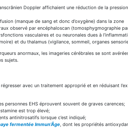
anscrânien Doppler affichaient une réduction de la pressio
erfusion (manque de sang et donc d’oxygène) dans la zone
oraux observé par encéphaloscan (tomosphygmographie par
sfonctions vasculaires et ou neuronales dues à l’inflammat
oire) et du thalamus (vigilance, sommeil, organes sensorie
ueurs anormaux, les imageries cérébrales se sont avérées
s sujets.
égresser avec un traitement approprié et en réduisant l’ex
 les personnes EHS éprouvent souvent de graves carences;
stamine est trop élevé;
ts antinitrosatifs lorsque c’est indiqué;
apaye fermentée Immun’Âge
, dont les propriétés antioxydan