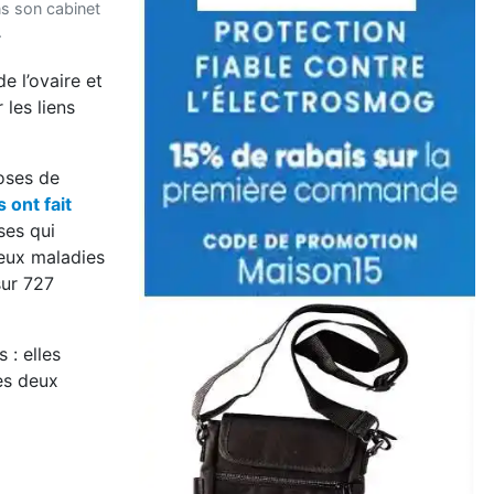
s son cabinet
.
e l’ovaire et
 les liens
doses de
s ont fait
ses qui
eux maladies
sur 727
 : elles
es deux