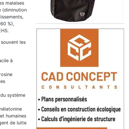
es malaises
e (diminution
dissements,
(60 %),
EHS.
 souvent les
cile à
rosine
les
e du système
mélatonine
 et humaines
ent de lutte