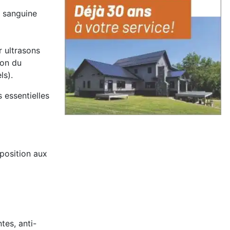
n sanguine
 ultrasons
ion du
ls).
 essentielles
position aux
tes, anti-