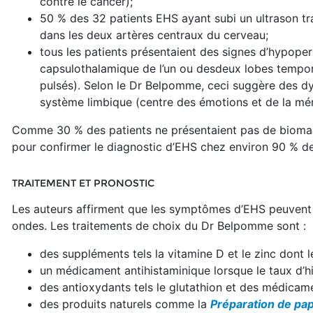
contre le cancer);
50 % des 32 patients EHS ayant subi un ultrason tr
dans les deux artères centraux du cerveau;
tous les patients présentaient des signes d’hypop
capsulothalamique de l’un ou desdeux lobes temp
pulsés). Selon le Dr Belpomme, ceci suggère des dy
système limbique (centre des émotions et de la mém
Comme 30 % des patients ne présentaient pas de biomarq
pour confirmer le diagnostic d’EHS chez environ 90 % de
TRAITEMENT ET PRONOSTIC
Les auteurs affirment que les symptômes d’EHS peuvent r
ondes. Les traitements de choix du Dr Belpomme sont :
des suppléments tels la vitamine D et le zinc dont
un médicament antihistaminique lorsque le taux d’hi
des antioxydants tels le glutathion et des médicamen
des produits naturels comme la
Préparation de p