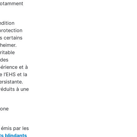
 notamment
ndition
protection
s certains
zheimer.
ritable
 des
érience et à
e l’EHS et la
rsistante.
réduits à une
hone
émis par les
s blindants