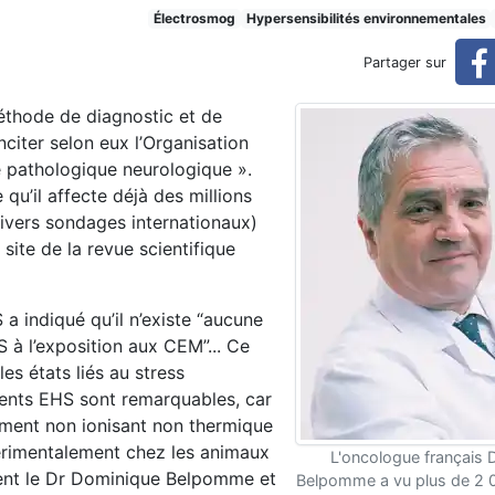
ent de l’électrohypersensibili
Électrosmog
Hypersensibilités environnementales
Partager sur
éthode de diagnostic et de
lité se précisent
nciter selon eux l’Organisation
 pathologique neurologique ».
qu’il affecte déjà des millions
ivers sondages internationaux)
site de la revue scientifique
S a indiqué qu’il n’existe “aucune
 à l’exposition aux CEM”... Ce
es états liés au stress
ients EHS sont remarquables, car
nement non ionisant non thermique
périmentalement chez les animaux
L'oncologue français
ivent le Dr Dominique Belpomme et
Belpomme a vu plus de 2 