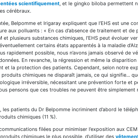
ntées scientifiquement
, et le gingko biloba permettent
res cérébraux.
ntée, Belpomme et Irigaray expliquent que l’EHS est une co
ure aux polluants : « En cas d’absence de traitement et de 
 et plusieurs substances chimiques, l’EHS peut évoluer ver
éventuellement certains états apparentés à la maladie d’Al
plus rapidement possible, nous n’avons jamais observé de vé
données. En revanche, la régression et même la disparition
t et la protection des patients. Cependant, selon notre exp
roduits chimiques ne disparaît jamais, ce qui signifie... qu
ogique irréversible, nécessitant une prévention forte et pe
nous pensons que ces troubles ne peuvent être simplement 
e, les patients du Dr Belpomme incriminent d’abord le télép
roduits chimiques (11 %).
communications filées pour minimiser l’exposition aux CEM 
x produits chimiques le plus possible, d’utiliser des
vêtement