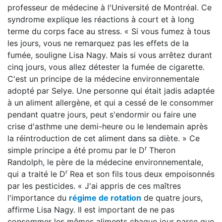
professeur de médecine à l'Université de Montréal. Ce
syndrome explique les réactions à court et à long
terme du corps face au stress. « Si vous fumez à tous
les jours, vous ne remarquez pas les effets de la
fumée, souligne Lisa Nagy. Mais si vous arrêtez durant
cinq jours, vous allez détester la fumée de cigarette.
C'est un principe de la médecine environnementale
adopté par Selye. Une personne qui était jadis adaptée
à un aliment allergène, et qui a cessé de le consommer
pendant quatre jours, peut s'endormir ou faire une
crise d'asthme une demi-heure ou le lendemain après
la réintroduction de cet aliment dans sa diète. » Ce
r
simple principe a été promu par le D
Theron
Randolph, le père de la médecine environnementale,
r
qui a traité le D
Rea et son fils tous deux empoisonnés
par les pesticides. « J'ai appris de ces maîtres
l'importance du
régime de rotation
de quatre jours,
affirme Lisa Nagy. Il est important de ne pas
consommer les mêmes aliments chaque jour parce que