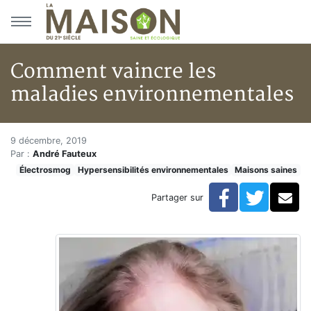
Aller au menu principal
Aller au contenu principal
Comment vaincre les
maladies environnementales
Comment vaincre les maladies
Accueil
9 décembre, 2019
Par :
André Fauteux
Articles
Électrosmog
Hypersensibilités environnementales
Maisons saines
Maisons saines
Hypersensibilités environnementales
Facebook
Twitte
Co
Partager sur
Comment vaincre les maladies environnementales