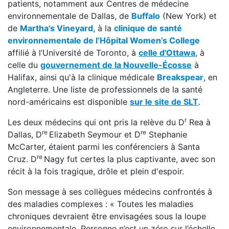
patients, notamment aux Centres de médecine
environnementale de Dallas, de
Buffalo
(New York) et
de
Martha's Vineyard
, à la
clinique de santé
environnementale de l’Hôpital Women’s College
affilié à l’Université de Toronto, à
celle d'Ottawa
, à
celle du
gouvernement de la Nouvelle-Écosse
à
Halifax, ainsi qu'à la clinique médicale
Breakspear
, en
Angleterre. Une liste de professionnels de la santé
nord-américains est disponible
sur le site de SLT
.
r
Les deux médecins qui ont pris la relève du D
Rea à
re
re
Dallas, D
Elizabeth Seymour et D
Stephanie
McCarter, étaient parmi les conférenciers à Santa
re
Cruz. D
Nagy fut certes la plus captivante, avec son
récit à la fois tragique, drôle et plein d'espoir.
Son message à ses collègues médecins confrontés à
des maladies complexes : « Toutes les maladies
chroniques devraient être envisagées sous la loupe
environnementale. Personne n’est un zéro sur l’échelle