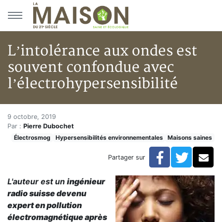
Aller au menu principal
Aller au contenu principal
L’intolérance aux ondes est
souvent confondue avec
l’électrohypersensibilité
L’intolérance aux ondes est so
Accueil
9 octobre, 2019
Par :
Pierre Dubochet
Articles
Électrosmog
Hypersensibilités environnementales
Maisons saines
Maisons saines
Hypersensibilités environnementales
Facebook
Twitte
Co
Partager sur
L’intolérance aux ondes est souvent confondue avec l’
L'auteur est un
ingénieur
radio suisse devenu
expert en pollution
électromagnétique après