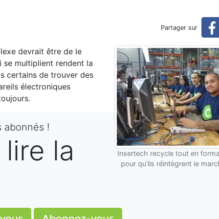
parateur d’électroménager?
Partager sur
? (Réservé)
lexe devrait être de le
i se multiplient rendent la
 certains de trouver des
reils électroniques
toujours.
s abonnés !
lire la
Insertech recycle tout en form
pour qu'ils réintègrent le marc
?
vous
Abonnez-vous