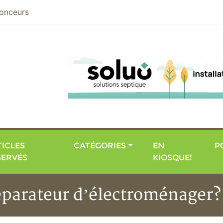
nier
onceurs
ICLES
CATÉGORIES
EN
P
SERVÉS
KIOSQUE!
parateur d’électroménager?