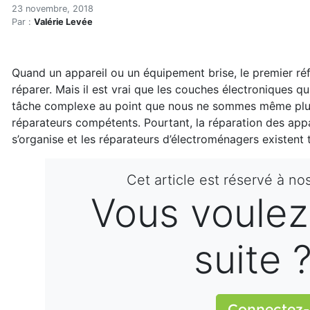
Comment choisir un bon ré
Accueil
23 novembre, 2018
Par :
Valérie Levée
Articles
Consommation
Comment choisir un bon réparateur d’électroménager
Quand un appareil ou un équipement brise, le premier réf
réparer. Mais il est vrai que les couches électroniques qu
tâche complexe au point que nous ne sommes même plus
réparateurs compétents. Pourtant, la réparation des appa
s’organise et les réparateurs d’électroménagers existent 
Cet article est réservé à no
Vous voulez 
suite 
Connectez-