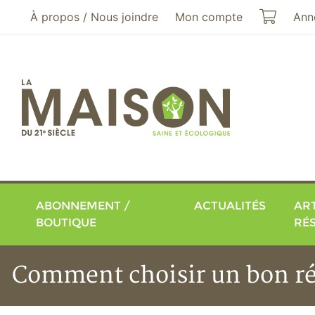
Aller au menu principal
Aller au contenu principal
Mon pa
À propos / Nous joindre
Mon compte
Ann
ABONNEMENT /
ACTUALITÉS
ART
BOUTIQUE
RÉ
Comment choisir un bon ré