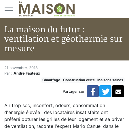
Aller au menu principal
Aller au contenu principal
La maison du futur :
ventilation et géothermie sur
mesure
La maison du futur : ventilati
Accueil
21 novembre, 2018
Par :
André Fauteux
Articles
Chauffage
Construction verte
Maisons saines
Maisons saines
Hypersensibilités environnementales
Facebook
Twitte
Co
Partager sur
La maison du futur : ventilation et géothermie sur me
Air trop sec, inconfort, odeurs, consommation
d'énergie élevée : des locataires insatisfaits ont
préféré obturer les grilles de leur logement et se priver
de ventilation, raconte l'expert Mario Canuel dans le