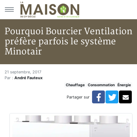
Aller au menu principal
Aller au contenu principal
Pourquoi Bourcier Ventilation
préfère parfois le système
Minotair
Pourquoi Bourcier Ventilation 
Accueil
21 septembre, 2017
Par :
André Fauteux
Articles
Chauffage
Consommation
Énergie
Énergie
Chauffage
Facebook
Twitte
Co
Partager sur
Pourquoi Bourcier Ventilation préfère parfois le syst