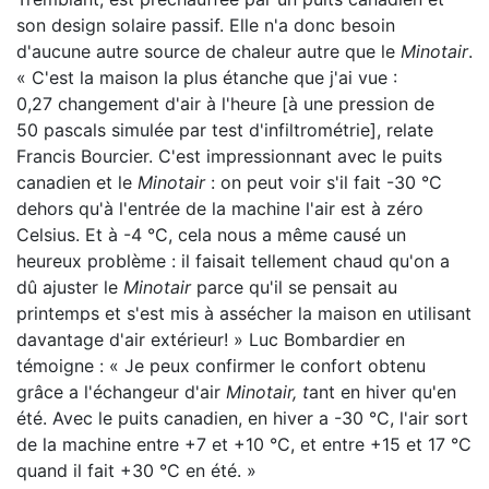
son design solaire passif. Elle n'a donc besoin
d'aucune autre source de chaleur autre que le
Minotair
.
« C'est la maison la plus étanche que j'ai vue :
0,27 changement d'air à l'heure [à une pression de
50 pascals simulée par test d'infiltrométrie], relate
Francis Bourcier. C'est impressionnant avec le puits
canadien et le
Minotair
: on peut voir s'il fait -30 °C
dehors qu'à l'entrée de la machine l'air est à zéro
Celsius. Et à -4 °C, cela nous a même causé un
heureux problème : il faisait tellement chaud qu'on a
dû ajuster le
Minotair
parce qu'il se pensait au
printemps et s'est mis à assécher la maison en utilisant
davantage d'air extérieur! » Luc Bombardier en
témoigne : « Je peux confirmer le confort obtenu
grâce a l'échangeur d'air
Minotair, t
ant en hiver qu'en
été. Avec le puits canadien, en hiver a -30 °C, l'air sort
de la machine entre +7 et +10 °C, et entre +15 et 17 °C
quand il fait +30 °C en été. »