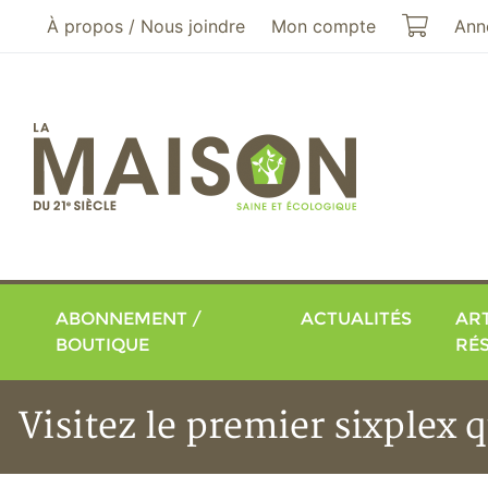
Aller au menu principal
Aller au contenu principal
Mon pa
À propos / Nous joindre
Mon compte
Ann
ABONNEMENT /
ACTUALITÉS
ART
BOUTIQUE
RÉ
Visitez le premier sixplex