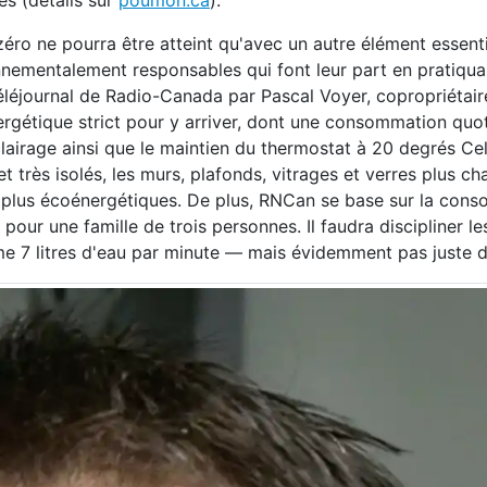
es (détails sur
poumon.ca
).
ro ne pourra être atteint qu'avec un autre élément essenti
onnementalement responsables qui font leur part en pratiqu
léjournal de Radio-Canada par Pascal Voyer, copropriétair
ergétique strict pour y arriver, dont une consommation quo
lairage ainsi que le maintien du thermostat à 20 degrés Cel
 très isolés, les murs, plafonds, vitrages et verres plus ch
 plus écoénergétiques. De plus, RNCan se base sur la con
our une famille de trois personnes. Il faudra discipliner le
e 7 litres d'eau par minute — mais évidemment pas juste 