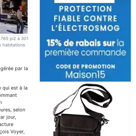
 765 pi2 à 301
 habitations
gérée par la
 qui est à la
nsommant
n
ures, selon
r jour,
acture
çois Voyer,