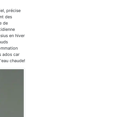
el, précise
ant des
e de
tidienne
sius en hiver
auds
sommation
s ados car
d'eau chaude!