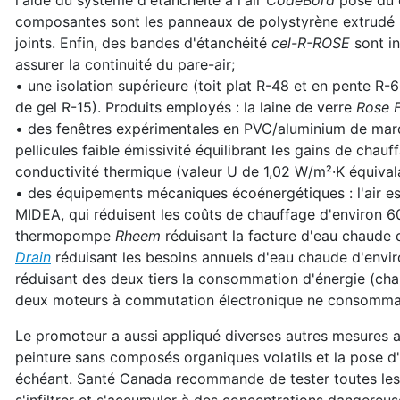
l'aide du système d'étanchéité à l'air
CodeBord
posé du c
composantes sont les panneaux de polystyrène extrudé
joints. Enfin, des bandes d'étanchéité
cel-R-ROSE
sont in
assurer la continuité du pare-air;
• une isolation supérieure (toit plat R-48 et en pente R
de gel R-15). Produits employés : la laine de verre
Rose 
• des fenêtres expérimentales en PVC/aluminium de ma
pellicules faible émissivité équilibrant les gains de chauf
conductivité thermique (valeur U de 1,02 W/m²·K équivala
• des équipements mécaniques écoénergétiques : l'air 
MIDEA, qui réduisent les coûts de chauffage d'environ 60
thermopompe
Rheem
réduisant la facture d'eau chaude 
Drain
réduisant les besoins annuels d'eau chaude d'envir
réduisant des deux tiers la consommation d'énergie (chau
deux moteurs à commutation électronique ne consomman
Le promoteur a aussi appliqué diverses autres mesures ass
peinture sans composés organiques volatils et la pose d
échéant. Santé Canada recommande de tester toutes les 