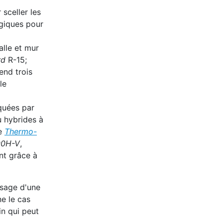
sceller les
égiques pour
alle et mur
rd
R-15;
end trois
le
iquées par
u hybrides à
ge
Thermo-
90H-V
,
nt grâce à
usage d'une
e le cas
n qui peut