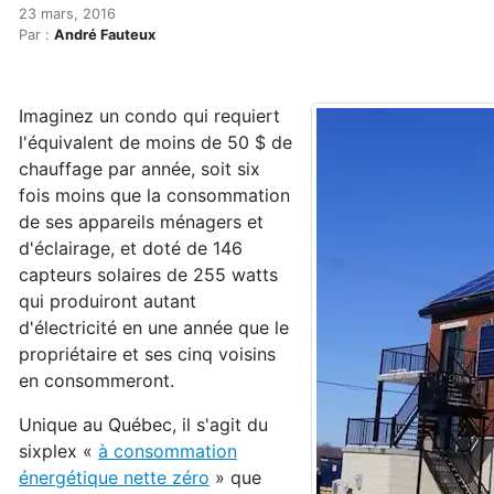
Visitez le premier sixplex
Accueil
23 mars, 2016
Par :
André Fauteux
Articles
Énergie
Chauffage
Imaginez un condo qui requiert
Visitez le premier sixplex québécois à consommation 
l'équivalent de moins de 50 $ de
chauffage par année, soit six
fois moins que la consommation
de ses appareils ménagers et
d'éclairage, et doté de 146
capteurs solaires de 255 watts
qui produiront autant
d'électricité en une année que le
propriétaire et ses cinq voisins
en consommeront.
Unique au Québec, il s'agit du
sixplex «
à consommation
énergétique nette zéro
» que