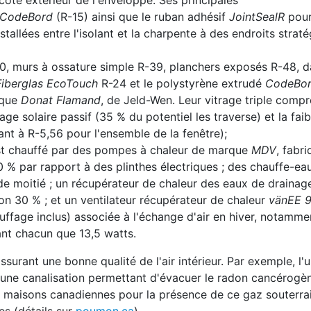
ôté extérieur de l'enveloppe. Ses principales
CodeBord
(R-15) ainsi que le ruban adhésif
JointSealR
pour 
stallées entre l'isolant et la charpente à des endroits strat
-60, murs à ossature simple R-39, planchers exposés R-48, d
Fiberglas EcoTouch
R-24 et le polystyrène extrudé
CodeBo
rque
Donat Flamand
, de Jeld-Wen. Leur vitrage triple compr
fage solaire passif (35 % du potentiel les traverse) et la faib
nt à R-5,56 pour l'ensemble de la fenêtre);
est chauffé par des pompes à chaleur de marque
MDV
, fabr
 % par rapport à des plinthes électriques ; des chauffe-ea
de moitié ; un récupérateur de chaleur des eaux de draina
on 30 % ; et un ventilateur récupérateur de chaleur
vänEE 
ffage inclus) associée à l'échange d'air en hiver, notamme
t chacun que 13,5 watts.
urant une bonne qualité de l'air intérieur. Par exemple, l'
'une canalisation permettant d'évacuer le radon cancérogèn
maisons canadiennes pour la présence de ce gaz souterrai