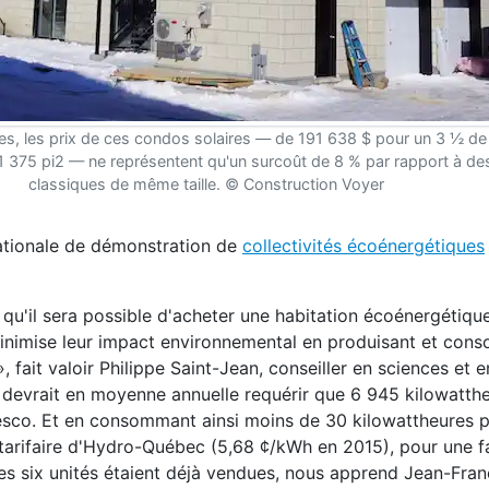
, les prix de ces condos solaires — de 191 638 $ pour un 3 ½ de
 375 pi2 — ne représentent qu'un surcoût de 8 % par rapport à des
classiques de même taille. © Construction Voyer
e nationale de démonstration de
collectivités écoénergétiques
qu'il sera possible d'acheter une habitation écoénergétique
 minimise leur impact environnemental en produisant et co
, fait valoir Philippe Saint-Jean, conseiller en sciences et e
devrait en moyenne annuelle requérir que 6 945 kilowatthe
esco. Et en consommant ainsi moins de 30 kilowattheures pa
 tarifaire d'Hydro-Québec (5,68 ¢/kWh en 2015), pour une f
es six unités étaient déjà vendues, nous apprend Jean-Fran