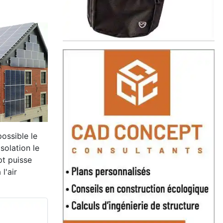
possible le
solation le
pt puisse
l'air