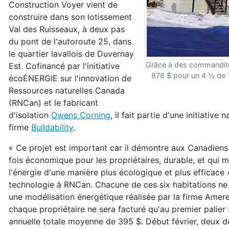
Construction Voyer vient de
construire dans son lotissement
Val des Ruisseaux, à deux pas
du pont de l'autoroute 25, dans
le quartier lavallois de Duvernay
Grâce à des commandites
Est. Cofinancé par l'initiative
878 $ pour un 4 ½ de 1
écoÉNERGIE sur l'innovation de
Ressources naturelles Canada
(RNCan) et le fabricant
d'isolation
Owens Corning
, il fait partie d'une initiativ
firme
Buildability
.
« Ce projet est important car il démontre aux Canadiens 
fois économique pour les propriétaires, durable, et qui
l'énergie d'une manière plus écologique et plus efficace »
technologie à RNCan. Chacune de ces six habitations ne 
une modélisation énergétique réalisée par la firme Amer
chaque propriétaire ne sera facturé qu'au premier palier
annuelle totale moyenne de 395 $. Début février, deux d