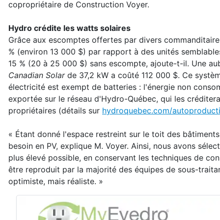
copropriétaire de Construction Voyer.
Hydro crédite les watts solaires
Grâce aux escomptes offertes par divers commanditaires,
% (environ 13 000 $) par rapport à des unités semblables
15 % (20 à 25 000 $) sans escompte, ajoute-t-il. Une au
Canadian Solar
de 37,2 kW a coûté 112 000 $. Ce système
électricité est exempt de batteries : l'énergie non cons
exportée sur le réseau d'Hydro-Québec, qui les créditera
propriétaires (détails sur
hydroquebec.com/autoproduct
« Étant donné l'espace restreint sur le toit des bâtiment
besoin en PV, explique M. Voyer. Ainsi, nous avons sélecti
plus élevé possible, en conservant les techniques de cons
être reproduit par la majorité des équipes de sous-traitan
optimiste, mais réaliste. »