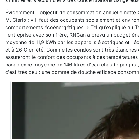
s'infiltrer et s'accumuler à des concentrations dangereus
Évidemment, l'objectif de consommation annuelle nette zé
M. Ciarlo : « Il faut des occupants socialement et envir
comportements écoénergétiques. » Tel qu'expliqué au Té
l'entreprise avec son frère, RNCan a prévu un budget én
moyenne de 11,9 kWh par les appareils électriques et l'éc
et à 26 C en été. Comme les condos sont très étanches et
assureront le confort des occupants à ces températures
canadienne moyenne de 146 litres d'eau chaude par jour, p
c'est très peu : une pomme de douche efficace consomm