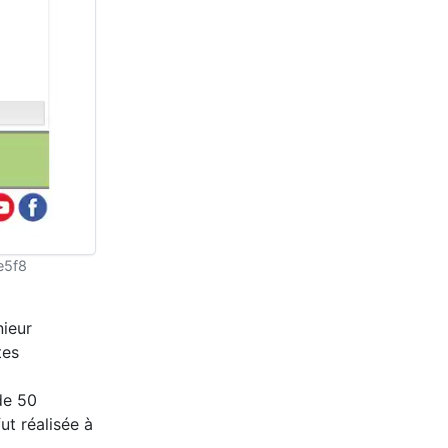
e5f8
nieur
tes
de 50
ut réalisée à