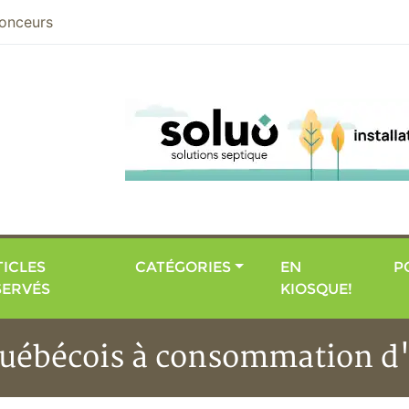
nier
onceurs
ICLES
CATÉGORIES
EN
P
SERVÉS
KIOSQUE!
 québécois à consommation d'