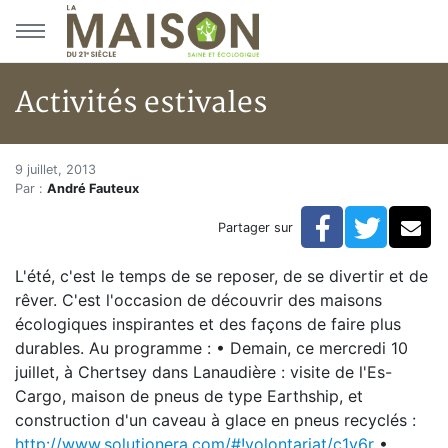
Aller au menu principal
Aller au contenu principal
Activités estivales
Activités estivales
Accueil
9 juillet, 2013
Par :
André Fauteux
Articles
Bulletin la Maison saine
Facebook
Twitte
Co
Partager sur
Activités estivales
L'été, c'est le temps de se reposer, de se divertir et de
rêver. C'est l'occasion de découvrir des maisons
écologiques inspirantes et des façons de faire plus
durables. Au programme : • Demain, ce mercredi 10
juillet, à Chertsey dans Lanaudière : visite de l'Es-
Cargo, maison de pneus de type Earthship, et
construction d'un caveau à glace en pneus recyclés :
http://www.solutionera.com/#!volontariat/c1y6r
•