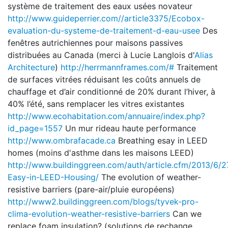
système de traitement des eaux usées novateur
http://www.guideperrier.com//article3375/Ecobox-
evaluation-du-systeme-de-traitement-d-eau-usee
Des
fenêtres autrichiennes pour maisons passives
distribuées au Canada (merci à Lucie Langlois d'
Alias
Architecture
)
http://herrmannframes.com/#
Traitement
de surfaces vitrées réduisant les coûts annuels de
chauffage et d’air conditionné de 20% durant l’hiver, à
40% l’été, sans remplacer les vitres existantes
http://www.ecohabitation.com/annuaire/index.php?
id_page=1557
Un mur rideau haute performance
http://www.ombrafacade.ca
Breathing esay in LEED
homes (moins d'asthme dans les maisons LEED)
http://www.buildinggreen.com/auth/article.cfm/2013/6/2
Easy-in-LEED-Housing/
The evolution of weather-
resistive barriers (pare-air/pluie européens)
http://www2.buildinggreen.com/blogs/tyvek-pro-
clima-evolution-weather-resistive-barriers
Can we
replace foam insulation? (solutions de rechange