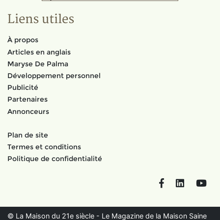
Liens utiles
À propos
Articles en anglais
Maryse De Palma
Développement personnel
Publicité
Partenaires
Annonceurs
Plan de site
Termes et conditions
Politique de confidentialité
Facebook
LinkedIn
You
© La Maison du 21e siècle - Le Magazine de la Maison Saine