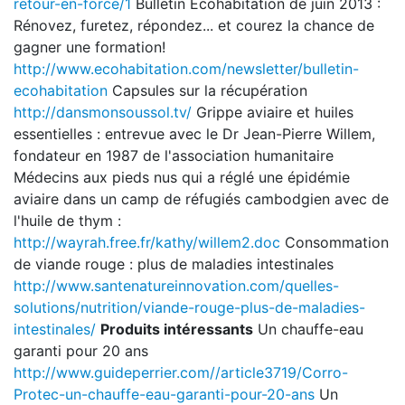
retour-en-force/1
Bulletin Écohabitation de juin 2013 :
Rénovez, furetez, répondez... et courez la chance de
gagner une formation!
http://www.ecohabitation.com/newsletter/bulletin-
ecohabitation
Capsules sur la récupération
http://dansmonsoussol.tv/
Grippe aviaire et huiles
essentielles : entrevue avec le Dr Jean-Pierre Willem,
fondateur en 1987 de l'association humanitaire
Médecins aux pieds nus qui a réglé une épidémie
aviaire dans un camp de réfugiés cambodgien avec de
l'huile de thym :
http://wayrah.free.fr/kathy/willem2.doc
Consommation
de viande rouge : plus de maladies intestinales
http://www.santenatureinnovation.com/quelles-
solutions/nutrition/viande-rouge-plus-de-maladies-
intestinales/
Produits intéressants
Un chauffe-eau
garanti pour 20 ans
http://www.guideperrier.com//article3719/Corro-
Protec-un-chauffe-eau-garanti-pour-20-ans
Un