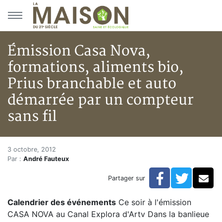
Aller au menu principal
Aller au contenu principal
Émission Casa Nova,
formations, aliments bio,
Prius branchable et auto
démarrée par un compteur
sans fil
Émission Casa Nova, formations
Accueil
3 octobre, 2012
Par :
André Fauteux
Articles
Bulletin la Maison saine
Facebook
Twitte
Co
Partager sur
Émission Casa Nova, formations, aliments bio, Prius 
Calendrier des événements
Ce soir à l'émission
CASA NOVA au Canal Explora d'Artv Dans la banlieue