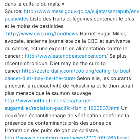
dans la culture du maïs. »
Source:
http://www.msss.gouv.qc.ca/sujets/santepub/en
pesticides
Liste des fruits et légumes contenant le plus
et le moins de pesticides:
http://www.ewg.org/foodnews
Harriet Sugar Miller,
avocate, ancienne journaliste de la CBC et survivante
du cancer, est une experte en alimentation contre le
cancer :
http://www.eatandbeatcancer.com/
Sa plus
récente chronique: Diet may be the cure to
cancer
http://zesterdaily.com/cooking/eating-to-beat-
cancer-diet-may-be-the-cure/
Selon elle, les courants
amènent la radioactivité de Fukushima et le thon serait
plus menacé que le saumon sauvage
http://www.huffingtonpost.ca/harriet-
sugarmiller/radiation-pacific-fish_b_1553537.html
Un
deuxième échantillonnage de vérification confirme la
présence de contaminants près des zones de
fraturation des puits de gaz de schistes.
http://www.bloomberg.com/news/2012-09-26/diesel-