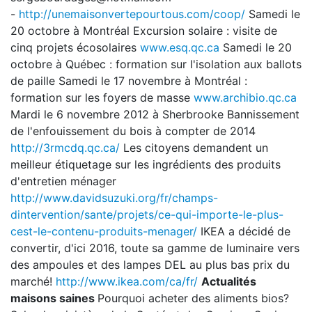
-
http://unemaisonvertepourtous.com/coop/
Samedi le
20 octobre à Montréal Excursion solaire : visite de
cinq projets écosolaires
www.esq.qc.ca
Samedi le 20
octobre à Québec : formation sur l'isolation aux ballots
de paille Samedi le 17 novembre à Montréal :
formation sur les foyers de masse
www.archibio.qc.ca
Mardi le 6 novembre 2012 à Sherbrooke Bannissement
de l'enfouissement du bois à compter de 2014
http://3rmcdq.qc.ca/
Les citoyens demandent un
meilleur étiquetage sur les ingrédients des produits
d'entretien ménager
http://www.davidsuzuki.org/fr/champs-
dintervention/sante/projets/ce-qui-importe-le-plus-
cest-le-contenu-produits-menager/
IKEA a décidé de
convertir, d'ici 2016, toute sa gamme de luminaire vers
des ampoules et des lampes DEL au plus bas prix du
marché!
http://www.ikea.com/ca/fr/
Actualités
maisons saines
Pourquoi acheter des aliments bios?