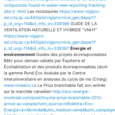
compounds-found-in-water-near-wyoming-fracking-
site-2-.html
Les moisissures
https://www-vigipro-
ssl.criq.qc.ca:443/pls/vigipro/vicw_gen.depart?
p_id_org=114&id_info_in=339386
GUIDE DE LA
VENTILATION NATURELLE ET HYBRIDE “VNHY”
https://www-vigipro-
ssl.criq.qc.ca:443/pls/vigipro/vicw_gen.depart?
p_id_org=114&id_info_in=339387
Énergie et
environnement
Guides des projets écoresponsables
Bâtir pour demain validés par Équiterre et
Écohabitation et des produits écoresponsables (dont
la gamme Roné Éco évaluée par le Centre
interuniversitaire en analyses du cycle de vie (Ciraig)
www.ronaeco.ca
La Prius branchable fait son entrée
sur le marchée canadien
http://eco-energie-
montreal.com/post/toyota-prius-branchable-2012-
arrive-au-canada?utm_source=Infolettre+Éco-
Énergie+à+Montréal&utm_medium=email&utm_campaig