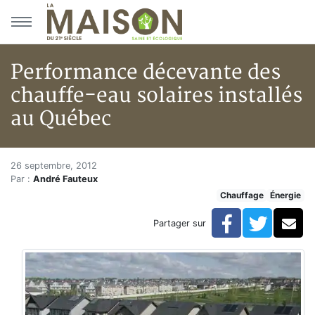
Aller au menu principal
Aller au contenu principal
Performance décevante des
chauffe-eau solaires installés
au Québec
Performance décevante des cha
Accueil
26 septembre, 2012
Par :
André Fauteux
Articles
Chauffage
Énergie
Énergie
Chauffage
Facebook
Twitte
Co
Partager sur
Performance décevante des chauffe-eau solaires inst