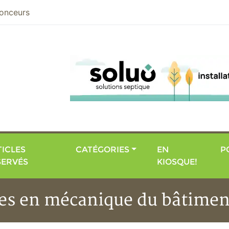
nier
onceurs
ICLES
CATÉGORIES
EN
P
SERVÉS
KIOSQUE!
ues en mécanique du bâtimen