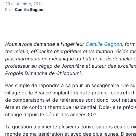
Cinq innovations historiq
Accueil
20 septembre, 2011
Par :
Camille Gagnon
Articles
Énergie
Chauffage
Cinq innovations historiques en mécanique du bâtime
Nous avons demandé à l'ingénieur
Camille Gagnon
, form
thermique, efficacité énergétique et ventilation résidentiel
plus marquants en mécanique du bâtiment résidentielle e
professeur au cégep de Jonquière et auteur des excelle
Progrès Dimanche de Chicoutimi.
Pas simple de répondre à ça pour un sexagénaire ! Je suis
village de la Beauce implanté dans le premier contrefort
de comparaisons et de références sont donc, tout naturel
être et de confort thermique résidentiel. Dois-je te préc
changé depuis le début des années 50?
Ta question a alimenté plusieurs conversations ces derni
monde de ma génération et avec des plus jeunes. Disons q