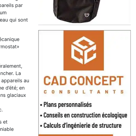
pareils par
mum
-eau qui sont
mécanique
ermostat»
éralement,
ancher. La
 appareils au
ne d’été; en
ins glaciaux
c.
s et
éniable