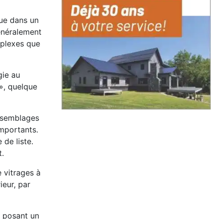
que dans un
généralement
mplexes que
gie au
», quelque
assemblages
importants.
 de liste.
t.
 vitrages à
ieur, par
n posant un