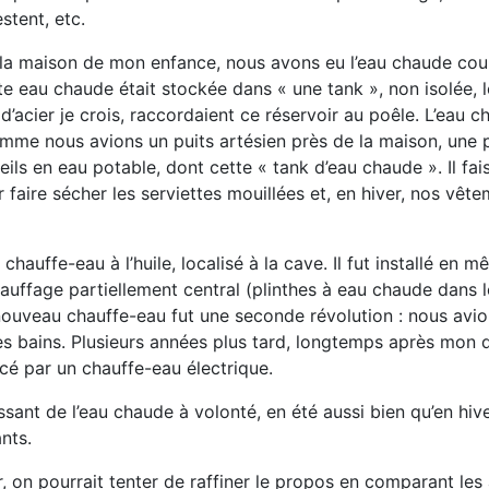
stent, etc.
la maison de mon enfance, nous avons eu l’eau chaude cou
tte eau chaude était stockée dans « une tank », non isolée, 
d’acier je crois, raccordaient ce réservoir au poêle. L’eau 
 Comme nous avions un puits artésien près de la maison, une
reils en eau potable, dont cette « tank d’eau chaude ». Il fai
faire sécher les serviettes mouillées et, en hiver, nos vêt
chauffe-eau à l’huile, localisé à la cave. Il fut installé en
ffage partiellement central (plinthes à eau chaude dans l
 nouveau chauffe-eau fut une seconde révolution : nous avio
des bains. Plusieurs années plus tard, longtemps après mon 
cé par un chauffe-eau électrique.
nt de l’eau chaude à volonté, en été aussi bien qu’en hiver
nts.
, on pourrait tenter de raffiner le propos en comparant le