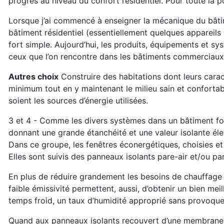
progrès au niveau du confort résidentiel. Pour toute la 
Lorsque j’ai commencé à enseigner la mécanique du bâtim
bâtiment résidentiel (essentiellement quelques appareil
fort simple. Aujourd’hui, les produits, équipements et s
ceux que l’on rencontre dans les bâtiments commerciaux e
Autres choix
Construire des habitations dont leurs cara
minimum tout en y maintenant le milieu sain et conforta
soient les sources d’énergie utilisées.
3 et 4 - Comme les divers systèmes dans un bâtiment fon
donnant une grande étanchéité et une valeur isolante élev
Dans ce groupe, les fenêtres éconergétiques, choisies et l
Elles sont suivis des panneaux isolants pare-air et/ou pa
En plus de réduire grandement les besoins de chauffage e
faible émissivité permettent, aussi, d’obtenir un bien meil
temps froid, un taux d’humidité approprié sans provoque
Quand aux panneaux isolants recouvert d’une membrane, 