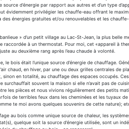
ne source d’énergie par rapport aux autres et d’un type d’ap
faut évidemment privilégier les chauffe-eau offrant le maxi
 à des énergies gratuites et/ou renouvelables et les chauffe
banlieue » d’un petit village au Lac-St-Jean, la plus belle 
uile raccordée à un thermostat. Pour moi, cet «appareil à th
juste au deuxième rang après l’eau chaude à volonté.
, le bois était l’unique source d’énergie de chauffage. Gén
’air chaud, en hiver, par une ou deux grilles centrales de pl
t, sinon en totalité, au chauffage des espaces occupés. Ces
e surchauffait souvent la maison si elle n’avait pas de cuisi
entre les pièces et nous vivions régulièrement des petits mat
fois de terribles feux dans les cheminées et les tuyaux de
mme te moi avons quelques souvenirs de cette nature); et
fage au bois comme unique source de chaleur, les système
t(s), quelque soit la source d’énergie utilisée, sont un ind