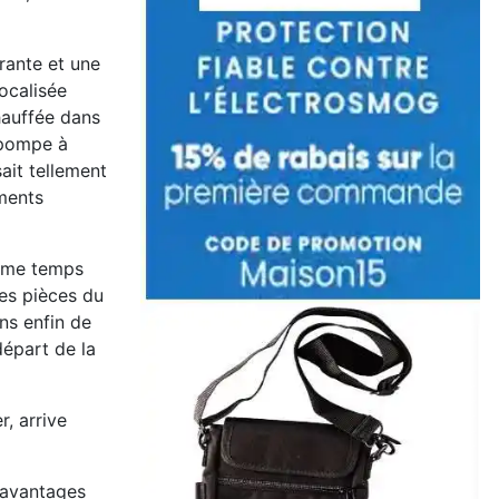
rante et une
localisée
chauffée dans
 pompe à
sait tellement
ements
 même temps
es pièces du
ns enfin de
départ de la
, arrive
s avantages