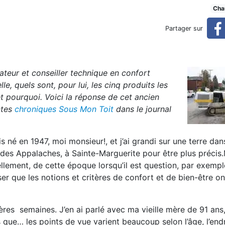
ues en mécanique du bâtimen
Cha
Partager sur
nt
ateur et conseiller technique en confort
le, quels sont, pour lui, les cinq produits les
t pourquoi. Voici la réponse de cet ancien
ntes
chroniques Sous Mon Toit
dans le journal
 né en 1947, moi monsieur!, et j’ai grandi sur une terre dan
 des Appalaches, à Sainte-Marguerite pour être plus précis
lement, de cette époque lorsqu’il est question, par exempl
iser que les notions et critères de confort et de bien-être 
ères semaines. J’en ai parlé avec ma vieille mère de 91 ans
ue… les points de vue varient beaucoup selon l’âge, l’endro