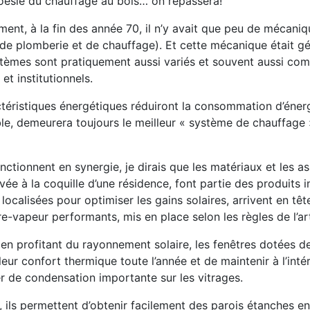
poésie du chauffage au bois… on repassera!
ent, à la fin des année 70, il n’y avait que peu de mécani
s de plomberie et de chauffage). Et cette mécanique était 
ystèmes sont pratiquement aussi variés et souvent aussi co
t institutionnels.
ctéristiques énergétiques réduiront la consommation d’éner
ble, demeurera toujours le meilleur « système de chauffage 
ctionnent en synergie, je dirais que les matériaux et les 
ée à la coquille d’une résidence, font partie des produits 
ocalisées pour optimiser les gains solaires, arrivent en tête
re-vapeur performants, mis en place selon les règles de l’ar
n profitant du rayonnement solaire, les fenêtres dotées de
leur confort thermique toute l’année et de maintenir à l’intér
r de condensation importante sur les vitrages.
ils permettent d’obtenir facilement des parois étanches e