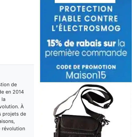
stion de
ide en 2014
 la
volution. À
s projets de
aisons,
 révolution