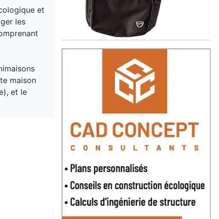
cologique et
ager les
comprenant
inimaisons
ite maison
), et le