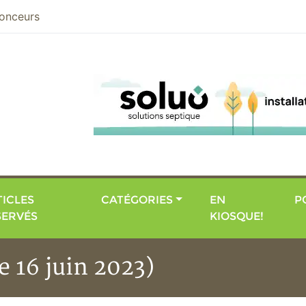
nier
onceurs
ICLES
CATÉGORIES
EN
P
SERVÉS
KIOSQUE!
le 16 juin 2023)