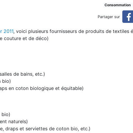
le 16 juin 2023)
Consommation
Partager sur
r 2011
, voici plusieurs fournisseurs de produits de textiles
e couture et de déco)
salles de bains, etc.)
 bio)
aps en coton biologique et équitable)
 bio)
ent naturels)
 draps et serviettes de coton bio, etc.)