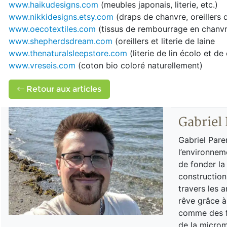
www.haikudesigns.com
(meubles japonais, literie, etc.)
www.nikkidesigns.etsy.com
(draps de chanvre, oreillers 
www.oecotextiles.com
(tissus de rembourrage en chanvre 
www.shepherdsdream.com
(oreillers et literie de laine
www.thenaturalsleepstore.com
(literie de lin écolo et de
www.vreseis.com
(coton bio coloré naturellement)
Retour aux articles
Gabriel
Gabriel Pare
l’environnem
de fonder la
construction
travers les a
rêve grâce à
comme des fo
de la microm