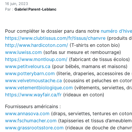
Textiles écolos (mis à jour 
Accueil
16 juin, 2023
Par :
Gabriel Parent-Leblanc
Articles
Maisons saines
Hypersensibilités environnementales
Pour compléter le dossier paru dans notre
numéro d'hive
Textiles écolos (mis à jour le 16 juin 2023)
https://www.clubtissus.com/fr/tissus/chanvre
(produits d
http://www.hardicoton.com/
(T-shirts en coton bio)
www.luwiss.com
(sofas sur mesure et rembourrage)
https://www.montloup.com/
(fabricant de tissus écolos)
www.petitvelours.ca
(pour bébés, mamans et maisons)
www.potterybarn.com
(literie, draperies, accessoires de 
www.velvetmoustache.ca
(coussins et peluches en coton
www.vetementbiologique.com
(vêtements, serviettes, dr
https://www.wayfair.ca/fr
(rideaux en coton)
Fournisseurs américains :
www.annasova.com
(draps, serviettes, tentures en coton
www.fschumacher.com
(tapisseries et tissus d’ameublem
www.grassrootsstore.com
(rideaux de douche de chanvre,